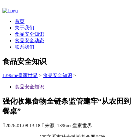
首页
关于我们
食品安全知识
食品安全动态
联系我们
食品安全知识
1396me皇家世界
>
食品安全知识
>
食品安全知识
强化收集食物全链条监管建牢“从农田到
餐桌”

2026-01-08 13:18

来源: 1396me皇家世界
（本文系市社会科学基金严沉项