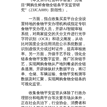
目“网购生鲜食物全链条平安监管研
究”（23JCA009）阶段性）。
一方面，指点收集买卖平台企业设
置特地的食物平安办理机构或指定专职
食物平安办理人员，开辟AI智能审核
系统，对商家提交的天分文件进行光学
字符识别（OCR）和语义阐发，从动
比对国度企业信用消息公示系统数据，
识别虚假天分或过时证件，提高审核效
率。另一方面，升级手艺手段，强化全
链条食物平安数字监管。推广区块链手
艺，实现网购食物从产地到餐桌的全链
条逃溯。开辟操纵好大数据平台，将订
单、仓储、车辆运输、食物平安检测等
数据及时汇聚，实现网购食物全链条的
可视化监管。
收集食物平安监管从体除了行政办
理部分和电商平台等次要市场从体外，
正在社会共治下，行业协会、消费者和