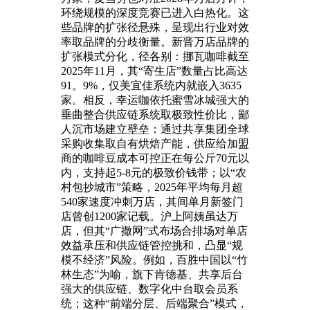
环绕规模的深度竞赛已进入白热化。这
些品牌的扩张径悬殊，呈现出行业对效
率取品牌的分歧衡量。新晋万店品牌的
扩张模式分化，径各别：挪瓦咖啡截至
2025年11月，其“寄生店”数量占比高达
91。9%，仅美宜佳系统内就嵌入3635
家。相反，幸运咖依托蜜雪冰城强大的
垂曲整合供应链系统取极致性价比，鄙
人沉市场建立壁垒：通过共享集团全球
采购收集取自有烘焙产能，供应给加盟
商的咖啡豆成本可控正在每公斤70元以
内，支持起5-8元的极致价钱带；以“农
村包抄城市”策略，2025年平均每月超
540家速度冲刺万店，其间单月新签门
店曾创1200家记载。沪上阿姨虽达万
店，但其“广撒网”式布场合排场对单店
效益承压和供应链管控挑和，凸显“规
模不经济”风险。例如，百胜中国以“竹
林生态”为喻，旗下肯德基、共享后台
强大的供应链、数字化中台取会员系
统；这种“前端分层、后端聚合”模式，