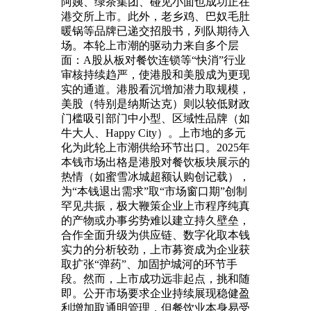
阿姨、绿茶集团、碰见小面也成功正在
港交所上市。此外，老乡鸡、巴奴毛肚
暖锅等品牌已递交招股书，列队期待入
场。本轮上市潮的驱动力来自多个层
面：A股从板对餐饮连锁等“快消”行业
审核持续趋严，使港股和美股成为更现
实的通道。港股看沉增加潜力取规模，
美股（特别是纳斯达克）则以较低财政
门槛吸引部门中小型、区域性品牌（如
牛大人、Happy City）。上市地的多元
化为此轮上市潮供给环节出口。2025年
本钱市场出格是港股对餐饮板块展示的
热情（如蜜雪冰城超额认购创记载），
为“本钱退出需求”取“市场窗口期”创制
罕见共振，极大鞭策企业上市程序纯真
的产物或办事劣势难以建立持久壁垒，
合作全面升级为供应链、数字化取本钱
实力的分析较劲，上市募资成为企业获
取扩张“弹药”、加固护城河的环节手
段。然而，上市成功远非起点，挑和随
即。公开市场要求企业持续展现稳健盈
利增加取通明管理，但餐饮业本身易受