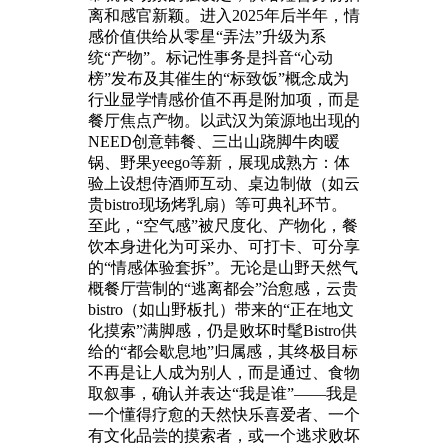
离和感官新颖。进入2025年后半年，情
感价值供给从零星“弄法”升级为系
统“产物”。标记性事务是抖音“心动
榜”发布及其催生的“标致饭”概念成为
行业显学情感价值不再是附加项，而是
餐厅焦点产物。以武汉为策源地出现的
NEED创意韩餐、三出山跷脚牛肉暖
锅、野果yeego等新，展现成熟方：体
验上设想侍酒师互动、桌边制做（如云
贵bistro现场烤乳扇）等可典礼环节。
至此，“空气感”被尺度化、产物化，餐
饮本身进化为可采办、可打卡、可分享
的“情感体验套拆”。无论是山野天然气
概餐厅营制的“逃离都会”治愈感，云贵
bistro（如山野板扎）带来的“正在地文
化摸索”满脚感，仍是败坏时髦Bistro供
给的“都会歇息地”归属感，其终极目标
不再是让人成为别人，而是通过、食物
取叙事，确认并表达“我是谁”——我是
一个懂得疗愈的天然快乐喜爱者、一个
有文化品尝的摸索者，或一个逃求败坏