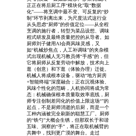
正正在将后厨工序“模块化”取“数据
化”——将烹调中最不变、可反复的“炒
制”环节剥离出来，为尺度法式这行业
从头思虑“厨师”的价值定位——从全程
烹调的施行者，转型为菜品设想、调味
程式研发及最终质量把控的从导者。如
厨师刘子健用AI会商风味灵感，又
如“机械炒焦点，人工补调味”的夹杂模
式出现机械人无习教员傅“手感”的，但
它将厨师从反复劳动中解放，技术向上
逛（创意）和下逛（体验办理）迁徙。
机械人将成根本设备，驱动“地方厨房
+智能终端”深度融合；正在沉视体验、
风味个性化的范畴，人机协同将成为常
态：机械确保根本质量取效率底线，厨
师专注创制差同化的价值上限这场“”的
起点，不是厨师消逝的后厨，而是一个
工种内涵被完全刷新的聪慧工厂。厨师
的“铁勺”大概会生锈，但那双长于和谐
五味、洞察的“手”，将正在取机械臂的
共舞中，找到更广漠的舞台。走过