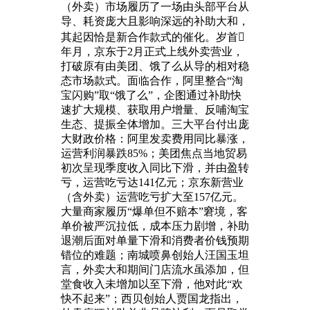
（外卖）市场履历了一场由头部平台从
导、耗资庞大且影响深远的补助大和，
其起因恰是新合作款式的催化。岁首
年月，京东于2月正式上线外卖营业，
打破原有由美团、饿了么从导的相对稳
态市场款式。面临合作，阿里整合“淘
宝闪购”取“饿了么”，企图通过补助快
速扩大规模、获取用户增量、反哺淘宝
生态、提振全体增加。三大平台付出庞
大财政价格：阿里发卖费用同比暴涨，
运营利润暴跌85%；美团焦点当地贸易
初次呈现季度收入同比下滑，并由盈转
亏，运营吃亏达141亿元；京东新营业
（含外卖）运营吃亏扩大至157亿元。
大量商家履历“爆单但不赔本”窘境，客
单价被严沉拉低，成本压力剧增，补助
退潮后面对单量下滑和消费者价钱预期
错位的难题；南城喷鼻创始人汪国玉坦
言，外卖大和期间门店流水虽添加，但
堂食收入未增加以至下滑，他对此“欢
快不起来”；西贝创始人贾国龙指出，