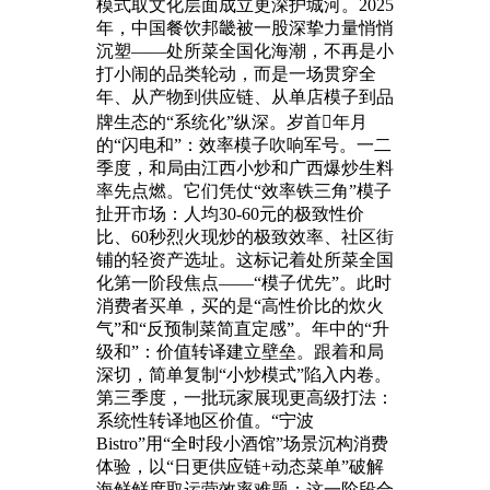
模式取文化层面成立更深护城河。2025
年，中国餐饮邦畿被一股深挚力量悄悄
沉塑——处所菜全国化海潮，不再是小
打小闹的品类轮动，而是一场贯穿全
年、从产物到供应链、从单店模子到品
牌生态的“系统化”纵深。岁首年月
的“闪电和”：效率模子吹响军号。一二
季度，和局由江西小炒和广西爆炒生料
率先点燃。它们凭仗“效率铁三角”模子
扯开市场：人均30-60元的极致性价
比、60秒烈火现炒的极致效率、社区街
铺的轻资产选址。这标记着处所菜全国
化第一阶段焦点——“模子优先”。此时
消费者买单，买的是“高性价比的炊火
气”和“反预制菜简直定感”。年中的“升
级和”：价值转译建立壁垒。跟着和局
深切，简单复制“小炒模式”陷入内卷。
第三季度，一批玩家展现更高级打法：
系统性转译地区价值。“宁波
Bistro”用“全时段小酒馆”场景沉构消费
体验，以“日更供应链+动态菜单”破解
海鲜鲜度取运营效率难题；这一阶段合