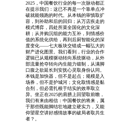
2025，中国餐饮行业的每一次脉动都正
在提示我们：这已不再是一个靠单点冲
破就能领跑的时代。从本钱的审慎取扩
容，到补助和后的回归；从万店疾走的
模式博弈，四处所菜全国化的文化深
耕；从并购沉组的能力互补，到情感价
值的系统化供给，再到后厨智能化的深
度变化——七大板块交错成一幅弘大的
财产进化图景。我们看到，行业的合作
逻辑已从规模驱动转向系统驱动，从外
部流量抢夺转向内生能力锻制，从满脚
口腹之欲延长到安抚心灵取身份认同。
本钱是加快器，但不是起点；规模是入
场券，但不是护城河；文化取情感是黏
合剂，但必需扎根于结实的效率取立
异。坐正在2025的肩膀上回望取前瞻，
我们有来由相信：中国餐饮的将来，属
于那些既能脚结壮地建立硬实力，又能
仰望星空讲好感情故事的破局者取共生
者？。