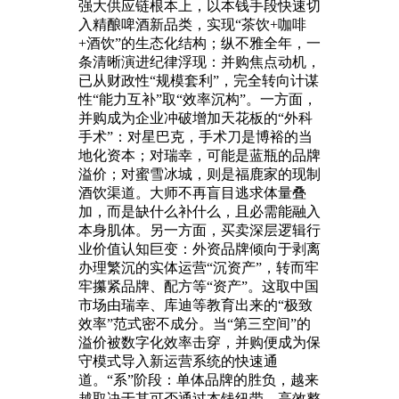
强大供应链根本上，以本钱手段快速切
入精酿啤酒新品类，实现“茶饮+咖啡
+酒饮”的生态化结构；纵不雅全年，一
条清晰演进纪律浮现：并购焦点动机，
已从财政性“规模套利”，完全转向计谋
性“能力互补”取“效率沉构”。一方面，
并购成为企业冲破增加天花板的“外科
手术”：对星巴克，手术刀是博裕的当
地化资本；对瑞幸，可能是蓝瓶的品牌
溢价；对蜜雪冰城，则是福鹿家的现制
酒饮渠道。大师不再盲目逃求体量叠
加，而是缺什么补什么，且必需能融入
本身肌体。另一方面，买卖深层逻辑行
业价值认知巨变：外资品牌倾向于剥离
办理繁沉的实体运营“沉资产”，转而牢
牢攥紧品牌、配方等“资产”。这取中国
市场由瑞幸、库迪等教育出来的“极致
效率”范式密不成分。当“第三空间”的
溢价被数字化效率击穿，并购便成为保
守模式导入新运营系统的快速通
道。“系”阶段：单体品牌的胜负，越来
越取决于其可否通过本钱纽带，高效整