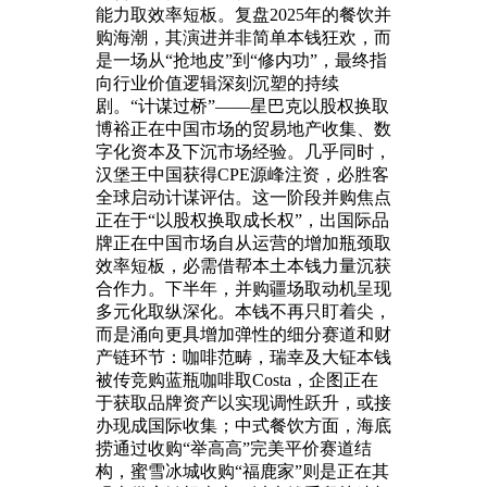
能力取效率短板。复盘2025年的餐饮并
购海潮，其演进并非简单本钱狂欢，而
是一场从“抢地皮”到“修内功”，最终指
向行业价值逻辑深刻沉塑的持续
剧。“计谋过桥”——星巴克以股权换取
博裕正在中国市场的贸易地产收集、数
字化资本及下沉市场经验。几乎同时，
汉堡王中国获得CPE源峰注资，必胜客
全球启动计谋评估。这一阶段并购焦点
正在于“以股权换取成长权”，出国际品
牌正在中国市场自从运营的增加瓶颈取
效率短板，必需借帮本土本钱力量沉获
合作力。下半年，并购疆场取动机呈现
多元化取纵深化。本钱不再只盯着尖，
而是涌向更具增加弹性的细分赛道和财
产链环节：咖啡范畴，瑞幸及大钲本钱
被传竞购蓝瓶咖啡取Costa，企图正在
于获取品牌资产以实现调性跃升，或接
办现成国际收集；中式餐饮方面，海底
捞通过收购“举高高”完美平价赛道结
构，蜜雪冰城收购“福鹿家”则是正在其