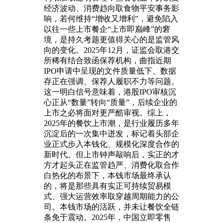
经济波动、消费趋向取食物平安事务影
响，若何维持“增收又增利”，避免陷入
以往一些上市餐企“上市即巅峰”的窘
境，是持久考题更值得关心的是监管风
向的变化。2025年12月，证监会取港交
所稀有结合致函保荐机构，曲指近期
IPO申请中呈现的文件质量低下、数据
存正在强调、保荐人履职不力等问题。
这一明白信号意味着，港股IPO审核沉
心正从“数量”转向“质量”，后续企业的
上市之必将面对更严酷审视。综上，
2025年的餐饮上市潮，是行业履历多年
沉淀后的一次集中迸发，标记着头部企
业正式步入本钱化、规模化深度合作的
新时代。但上市钟声敲响后，实正的才
方才起头正在监管趋严、消费化取合作
白热化的布景下，本钱市场最终承认
的，将是那些具有实正可持续贸易模
式、强大运营效率取穿越周期能力的公
司。本钱市场的活跃，并未让餐饮全链
条免于震动。2025年，中国立即零售