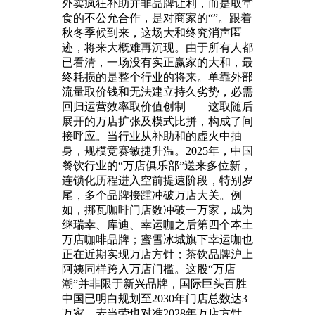
外卖疯狂补助并非品牌让利，而是取堂
食的不公允合作，是对商家的“”。跟着
秋冬季候到来，这场大和终究消声匿
迹，将来大概难再沉现。由于所有人都
已看清，一场没有实正赢家的大和，最
终耗损的是整个行业的将来。单靠外部
流量取价钱和无法建立持久劣势，必需
回归运营效率取价值创制——这取随后
展开的万店扩张及模式比拼，构成了间
接呼应。当行业从补助和的虚火中抽
身，规模竞赛敏捷升温。2025年，中国
餐饮行业的“万店俱乐部”送来多位新，
连锁化历程进入空前提速阶段，特别岁
尾，多个品牌接踵冲破万店大关。例
如，挪瓦咖啡门店数冲破一万家，成为
继瑞幸、库迪、幸运咖之后第四个本土
万店咖啡品牌；蜜雪冰城旗下幸运咖也
正在近期实现万店方针；茶饮品牌沪上
阿姨同样跨入万店门槛。这股“万店
潮”并非限于新兴品牌，国际巨头百胜
中国已明白规划至2030年门店总数达3
万家，麦当劳也对准2028年万店方针，