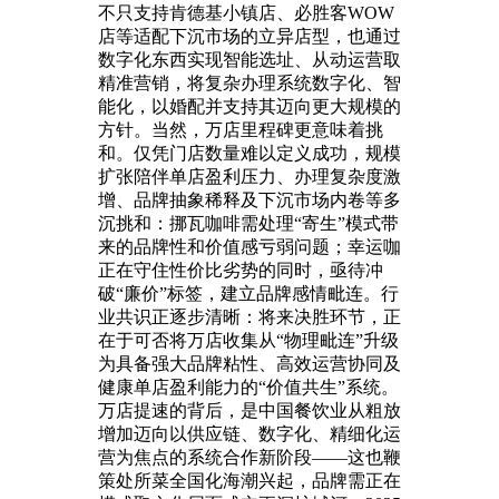
不只支持肯德基小镇店、必胜客WOW
店等适配下沉市场的立异店型，也通过
数字化东西实现智能选址、从动运营取
精准营销，将复杂办理系统数字化、智
能化，以婚配并支持其迈向更大规模的
方针。当然，万店里程碑更意味着挑
和。仅凭门店数量难以定义成功，规模
扩张陪伴单店盈利压力、办理复杂度激
增、品牌抽象稀释及下沉市场内卷等多
沉挑和：挪瓦咖啡需处理“寄生”模式带
来的品牌性和价值感亏弱问题；幸运咖
正在守住性价比劣势的同时，亟待冲
破“廉价”标签，建立品牌感情毗连。行
业共识正逐步清晰：将来决胜环节，正
在于可否将万店收集从“物理毗连”升级
为具备强大品牌粘性、高效运营协同及
健康单店盈利能力的“价值共生”系统。
万店提速的背后，是中国餐饮业从粗放
增加迈向以供应链、数字化、精细化运
营为焦点的系统合作新阶段——这也鞭
策处所菜全国化海潮兴起，品牌需正在