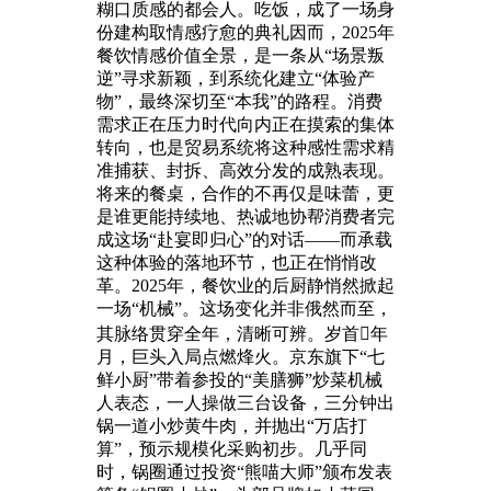
糊口质感的都会人。吃饭，成了一场身
份建构取情感疗愈的典礼因而，2025年
餐饮情感价值全景，是一条从“场景叛
逆”寻求新颖，到系统化建立“体验产
物”，最终深切至“本我”的路程。消费
需求正在压力时代向内正在摸索的集体
转向，也是贸易系统将这种感性需求精
准捕获、封拆、高效分发的成熟表现。
将来的餐桌，合作的不再仅是味蕾，更
是谁更能持续地、热诚地协帮消费者完
成这场“赴宴即归心”的对话——而承载
这种体验的落地环节，也正在悄悄改
革。2025年，餐饮业的后厨静悄然掀起
一场“机械”。这场变化并非俄然而至，
其脉络贯穿全年，清晰可辨。岁首年
月，巨头入局点燃烽火。京东旗下“七
鲜小厨”带着参投的“美膳狮”炒菜机械
人表态，一人操做三台设备，三分钟出
锅一道小炒黄牛肉，并抛出“万店打
算”，预示规模化采购初步。几乎同
时，锅圈通过投资“熊喵大师”颁布发表