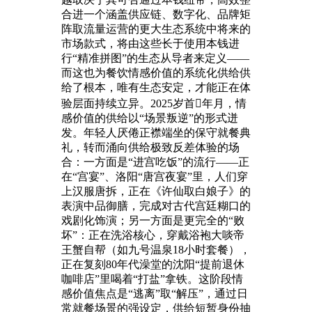
合进一个涵盖供应链、数字化、品牌矩
阵取流量运营的更大生态系统中将来的
市场款式，将由这些长于使用本钱进
行“精准拼图”的生态从导者来定义——
而这也为餐饮情感价值的系统化供给供
给了根本，唯有生态安定，才能正在体
验层面持续立异。2025岁首年月，情
感价值的供给以“场景叛逆”的形式迸
发。年轻人厌倦正襟端坐的保守就餐典
礼，转而涌向供给极致反差体验的场
合：一方面是“进宫吃饭”的流行——正
在“宫宴”、洛阳“唐宫夜宴”里，人们穿
上汉服唐拆，正在《许仙取白娘子》的
表演中品御膳，完成对古代宫廷糊口的
戏剧化饰演；另一方面是更完全的“败
坏”：正在洗浴核心，穿戴浴袍大啖帝
王蟹自帮（如九号温泉18小时套餐），
正在复刻80年代澡堂的沈阳“提前退休
咖啡店”里喝着“打盐”拿铁。这阶段情
感价值焦点是“逃离”取“解压”，通过日
常就餐场景的强设定，供给短暂身份抽