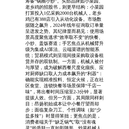
筹备“锅圈小炒”。头部品牌如小菜园、
老乡鸡的招股书，则更早结构：小菜园
打算投入1亿采购2000台机械人，老乡
鸡已有388店引入从动化设备。市场数
据随之飙升，2024年线年征询取订单量
呈迸发之势。其纪律显而易见：使用场
景高度聚焦逃求“效率取不变”的快餐、
小炒、盖饭赛道；手艺焦点从机械臂升
级为集成AI算法、云端菜谱的智能系
统；贸易模式则呈现间接采购取设备租
赁并存的双轨制。一方面，机械人被付
与厚望，成为破解西餐尺度化痼疾、应
对厨师缺口取人力成本飙升的“利器”：
确能实现精准投料、恒定火候，正在社
区食堂、连锁快餐等场景保障“千店一
味”，将出餐时间压缩至2-3分钟，显著
提拔人效。但另一方面，其局限同样刺
目：昂扬初始成本让中小餐厅望而却
步；面临复杂刀工、个性调味（如“少
盐多辣”）时显得笨拙；更焦点的是，
消费者端关于“缺乏锅气”取“没有魂
灵”的质疑一直如影随形。炒菜机械人