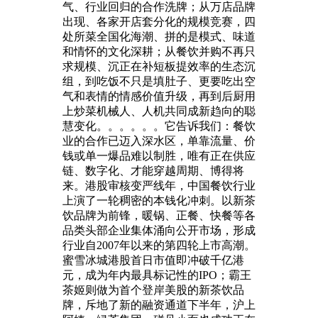
气、行业回归的合作洗牌；从万店品牌
出现、各家开店套分化的规模竞赛，四
处所菜全国化海潮、拼的是模式、味道
和情怀的文化深耕；从餐饮并购不再只
求规模、沉正在补短板提效率的生态沉
组，到吃饭不只是填肚子、更要吃出空
气和表情的情感价值升级，再到后厨用
上炒菜机械人、人机共同成新趋向的聪
慧变化。。。。。。它告诉我们：餐饮
业的合作已迈入深水区，单靠流量、价
钱或单一爆品难以制胜，唯有正在供应
链、数字化、才能穿越周期、博得将
来。港股审核变严线年，中国餐饮行业
上演了一轮稠密的本钱化冲刺。以新茶
饮品牌为前锋，暖锅、正餐、快餐等各
品类头部企业集体涌向公开市场，形成
行业自2007年以来的第四轮上市高潮。
蜜雪冰城港股首日市值即冲破千亿港
元，成为年内最具标记性的IPO；霸王
茶姬则做为首个登岸美股的新茶饮品
牌，斥地了新的融资通道下半年，沪上