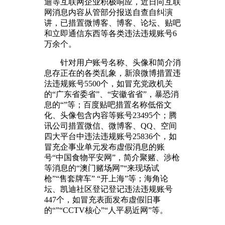
迪等互联网企业积极响应，近日向互联
网消息内容从管部分报送自查自纠演
讲，已措置微博客、博客、论坛、贴吧
和立即通信东西等各类违法违规账号6
万余个。
针对用户账号名称、头像和简介消
息存正在的各类乱象，新浪微博措置违
法违规账号5500个，如冒充党政机关
的“广东省委省”、“安徽省省”，暴恐消
息的“”等；百度贴吧措置名称低俗文
化、头像包含内容等账号23495个；腾
讯公司措置微信、微博客、QQ、空间
四大平台中违法违规账号25836个，如
冒充企事业单元发布虚假消息的账
号“中国食物平安网”，简介聚赌、涉枪
等消息的“澳门赌场网”“来现场试
枪”“售套牌车” “开上海”等；海角论
坛、凯迪社区登记登记违法违规账号
447个，如冒充表面发布虚假旧事
的“”“CCTV核心”“人平易近网”等。