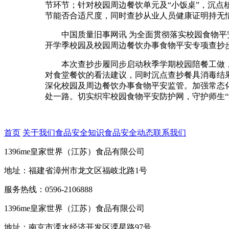
节环节；针对校园周边餐饮单元及“小饭桌”，沉
节能否合适尺度，同时查抄从业人员健康证明持无
中国质量旧事网讯 为全面贯彻落实校园食物平安
开学季校园及校园周边餐饮办事食物平安专项查抄
本次查抄步履同步启动秋季学期校园陪餐工做，
对食堂餐饮的看法建议，同时沉点查抄餐具消毒结
深化校园及周边餐饮办事食物平安监管。加强常态
处一路。切实织牢校园食物平安防护网，守护师生“
首页
关于我们
食品安全知识
食品安全动态
联系我们
1396me皇家世界（江苏）食品有限公司
地址：福建省漳州市龙文区福岐北路1号
服务热线：0596-2106888
1396me皇家世界（江苏）食品有限公司
地址：南京市溧水经济开发区溧星路97号