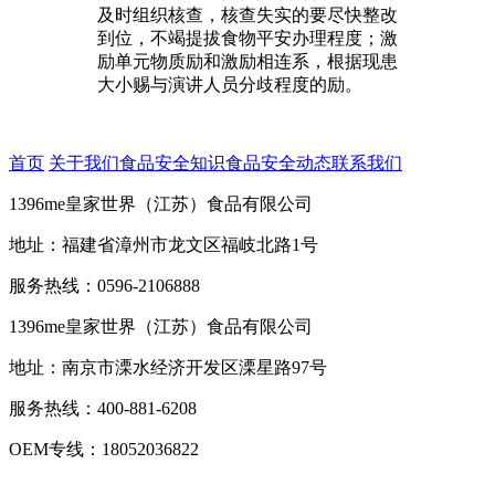
及时组织核查，核查失实的要尽快整改
到位，不竭提拔食物平安办理程度；激
励单元物质励和激励相连系，根据现患
大小赐与演讲人员分歧程度的励。
首页
关于我们
食品安全知识
食品安全动态
联系我们
1396me皇家世界（江苏）食品有限公司
地址：福建省漳州市龙文区福岐北路1号
服务热线：0596-2106888
1396me皇家世界（江苏）食品有限公司
地址：南京市溧水经济开发区溧星路97号
服务热线：400-881-6208
OEM专线：18052036822