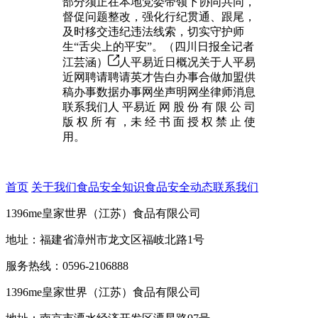
部分须正在本地党委带领下协同共同，
督促问题整改，强化行纪贯通、跟尾，
及时移交违纪违法线索，切实守护师
生“舌尖上的平安”。（四川日报全记者
江芸涵）
人平易近日概况关于人平易
近网聘请聘请英才告白办事合做加盟供
稿办事数据办事网坐声明网坐律师消息
联系我们人 平易近 网 股 份 有 限 公 司
版 权 所 有 ，未 经 书 面 授 权 禁 止 使
用。
首页
关于我们
食品安全知识
食品安全动态
联系我们
1396me皇家世界（江苏）食品有限公司
地址：福建省漳州市龙文区福岐北路1号
服务热线：0596-2106888
1396me皇家世界（江苏）食品有限公司