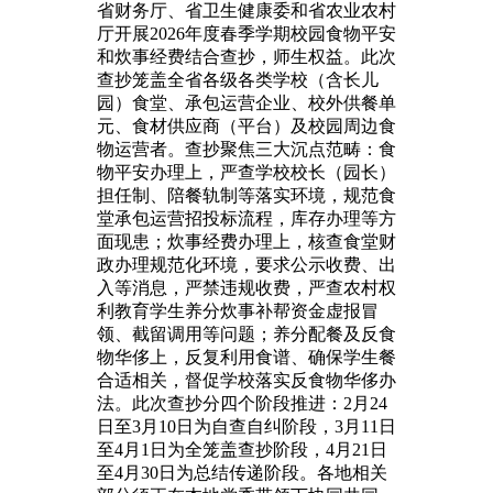
省财务厅、省卫生健康委和省农业农村
厅开展2026年度春季学期校园食物平安
和炊事经费结合查抄，师生权益。此次
查抄笼盖全省各级各类学校（含长儿
园）食堂、承包运营企业、校外供餐单
元、食材供应商（平台）及校园周边食
物运营者。查抄聚焦三大沉点范畴：食
物平安办理上，严查学校校长（园长）
担任制、陪餐轨制等落实环境，规范食
堂承包运营招投标流程，库存办理等方
面现患；炊事经费办理上，核查食堂财
政办理规范化环境，要求公示收费、出
入等消息，严禁违规收费，严查农村权
利教育学生养分炊事补帮资金虚报冒
领、截留调用等问题；养分配餐及反食
物华侈上，反复利用食谱、确保学生餐
合适相关，督促学校落实反食物华侈办
法。此次查抄分四个阶段推进：2月24
日至3月10日为自查自纠阶段，3月11日
至4月1日为全笼盖查抄阶段，4月21日
至4月30日为总结传递阶段。各地相关