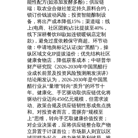
能性配方(如添加发酵多酚)；供应链
端：取农业合做社签定持久原料合约，
锁订价钱波动风险；投资智能酿制设
备，将出产成本降低15%；渠道端：线
上(电商、社区团购)占比提拔至40%，
线下深耕餐饮B端(如连锁暖锅店定制
款)，避免过度依赖保守商超。环节动
做：申请地舆标记认证(如“黑醋”)，操
纵区域文化IP提拔溢价；优先结构社区
健康食物店，降低获客成本；中研普华
财产研究院《2026-2030年中国黑醋行
业成长前景及投资风险预测阐发演讲》
结论阐发认为，2026-2030年是中国黑
醋行业从“量增”转向“质升”的环节十
年。健康化、手艺驱动取供应链优化将
驱动行业迈向450亿元规模，但需求波
动、政策合规及供应链韧性形成焦点挑
和。对投资者而言，需摒弃“规模至
上”思维，转向手艺取健康价值投资；
对企业决策者，应将供应链整合取产物
立异置于计谋首位；市场新人则宜以区
域深耕为起点，借力政策盈利破局。唯