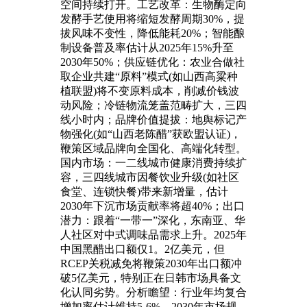
空间持续打开。工艺改革：生物酶定向
发酵手艺使用将缩短发酵周期30%，提
拔风味不变性，降低能耗20%；智能酿
制设备普及率估计从2025年15%升至
2030年50%；供应链优化：农业合做社
取企业共建“原料”模式(如山西高粱种
植联盟)将不变原料成本，削减价钱波
动风险；冷链物流笼盖范畴扩大，三四
线小时内；品牌价值提拔：地舆标记产
物强化(如“山西老陈醋”获欧盟认证)，
鞭策区域品牌向全国化、高端化转型。
国内市场：一二线城市健康消费持续扩
容，三四线城市因餐饮业升级(如社区
食堂、连锁快餐)带来新增量，估计
2030年下沉市场贡献率将超40%；出口
潜力：跟着“一带一”深化，东南亚、华
人社区对中式调味品需求上升。2025年
中国黑醋出口额仅1。2亿美元，但
RCEP关税减免将鞭策2030年出口额冲
破5亿美元，特别正在日韩市场具备文
化认同劣势。分析瞻望：行业年均复合
增加率估计维持5-6%，2030年市场规