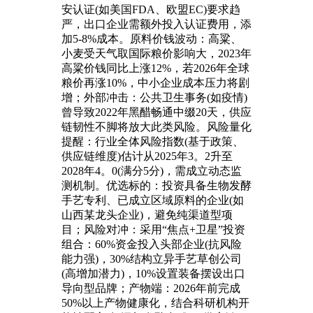
安认证(如美国FDA、欧盟EC)要求趋
严，出口企业需额外投入认证费用，添
加5-8%成本。原料价钱波动：高粱、
小麦受天气取国际粮价影响大，2023年
高粱价钱同比上涨12%，若2026年全球
粮价再涨10%，中小企业成本压力将剧
增；外部冲击：公共卫生事务(如疫情)
曾导致2022年黑醋畅通中缀20天，供应
链韧性不脚将放大此类风险。风险量化
提醒：行业全体风险指数(基于政策、
供应链维度)估计从2025年3。2升至
2028年4。0(满分5分)，需成立动态监
测机制。优选标的：投资具备生物发酵
手艺专利、已成立区域原料的企业(如
山西某龙头企业)，避免纯渠道型项
目；风险对冲：采用“焦点+卫星”投资
组合：60%资金投入头部企业(抗风险
能力强)，30%结构立异手艺草创公司
(高增加潜力)，10%设置装备摆设出口
导向型品牌；产物端：2026年前完成
50%以上产物健康化，结合科研机构开