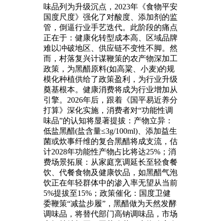
味品列为升级沉点，2023年《食物平安
国度尺度》强化了对酸度、添加剂的监
管，倒逼行业手艺迭代。此阶段的痛点
正在于：健康化转型成本高、区域品牌
难以冲破地区、供应链不变性不脚。然
而，村落复兴计谋鞭策的农产物深加工
政策，为黑醋原料(如高粱、小麦)的规
模化种植供给了政策盈利，为行业升级
奠基根本。健康消费将成为行业增加从
引擎。2026年后，跟着《国平易近养分
打算》深化实施，消费者对“功能性调
味品”的认知将显著提拔：产物立异：
低盐黑醋(盐含量≤3g/100ml)、添加益生
菌或炊事纤维的复合黑醋将成支流，估
计2028年功能性产物占比将达25%；消
费场景拓展：从家庭烹调延长至轻食餐
饮、代餐食物及健康饮品，如黑醋气泡
饮正在年轻群体中的渗入率无望从当前
5%提拔至15%；政策催化：国度卫健
委鞭策“减盐步履”，黑醋做为天然发酵
调味品，将替代部门高钠调味品，市场