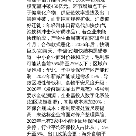
模无望冲破450亿元。环节增加点正在
于健康化产物、供应链效率提拔及出口
渠道冲破，而非纯真规模扩张。消费偏
好迁徙：年轻群体口胃迭代加快(如气
泡饮料冲击保守调味品)，若企业未能
快速响应，产物生命周期可能缩短至18
个月；合作款式恶化：2026年后，快消
巨头(如海天、李锦记)加快结构黑醋赛
道，中小企业面对价钱和压力，毛利率
可能从当前35%降至25%以下；区域市
场饱和：华北、华中等保守产区产能过
剩，2027年新减产能或超需求15%，导
致区域性价钱和。食物平安尺度升级：
2026年《发酵调味品出产规范》将强制
要求全链溯源，企业需投入数字化系统
(如区块链溯源)，初期成本添加20%；
环保合规成本：酿制废液处置尺度提
高，未达标企业将面对停产整理风险。
2023年已有3家中小醋企因环保问题被
关停，行业平均环保投入占比从1。5%
升至5%。出口政策变更：海外食物平