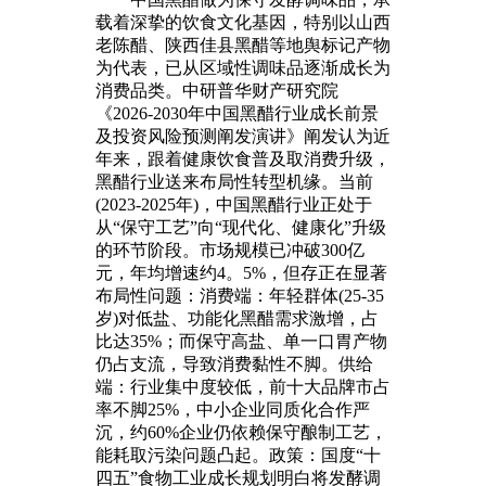
载着深挚的饮食文化基因，特别以山西
老陈醋、陕西佳县黑醋等地舆标记产物
为代表，已从区域性调味品逐渐成长为
消费品类。中研普华财产研究院
《2026-2030年中国黑醋行业成长前景
及投资风险预测阐发演讲》阐发认为近
年来，跟着健康饮食普及取消费升级，
黑醋行业送来布局性转型机缘。当前
(2023-2025年)，中国黑醋行业正处于
从“保守工艺”向“现代化、健康化”升级
的环节阶段。市场规模已冲破300亿
元，年均增速约4。5%，但存正在显著
布局性问题：消费端：年轻群体(25-35
岁)对低盐、功能化黑醋需求激增，占
比达35%；而保守高盐、单一口胃产物
仍占支流，导致消费黏性不脚。供给
端：行业集中度较低，前十大品牌市占
率不脚25%，中小企业同质化合作严
沉，约60%企业仍依赖保守酿制工艺，
能耗取污染问题凸起。政策：国度“十
四五”食物工业成长规划明白将发酵调