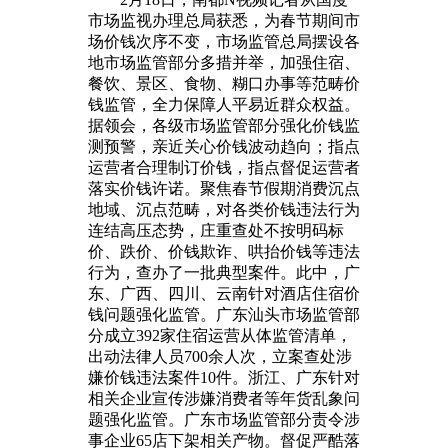
市场监视办理总局获悉，为春节期间市
场价钱次序不变，市场监管总局摆设各
地市场监管部分多措并举，加强住宿、
餐饮、景区、食物、糊口办事等范畴价
钱监管，全力保障人平易近群众权益。
据领会，各级市场监管部分强化价钱监
测预警，亲近关心价钱波动趋向；指点
运营者合理制订价钱，指点督促运营者
落实价钱许诺。聚焦春节假期消费沉点
地域、沉点范畴，对各类价钱违法行为
连结高压态势，庄重查处不按明码标
价、跌价、价钱欺诈、哄抬价钱等违法
行为，查办了一批典型案件。此中，广
东、广西、四川、云南针对酒店住宿价
钱问题强化监管。广东汕头市场监管部
分成立392家住宿运营从体监管清单，
出动法律人员700余人次，立案查处涉
嫌价钱违法案件10件。浙江、广东针对
相关企业宣传涉嫌消费者等年货乱象问
题强化监管。广东市场监管部分责令涉
事企业65店下架相关产物。督促严酷落