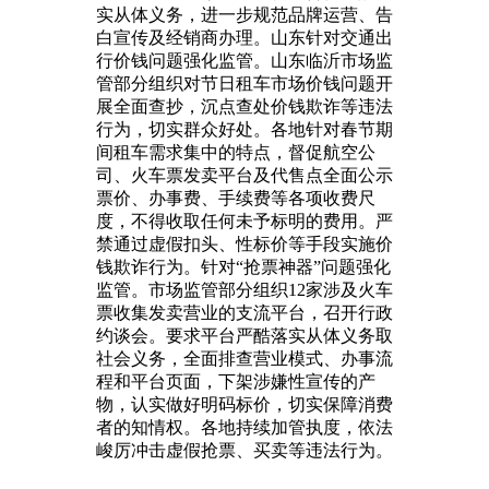
实从体义务，进一步规范品牌运营、告
白宣传及经销商办理。山东针对交通出
行价钱问题强化监管。山东临沂市场监
管部分组织对节日租车市场价钱问题开
展全面查抄，沉点查处价钱欺诈等违法
行为，切实群众好处。各地针对春节期
间租车需求集中的特点，督促航空公
司、火车票发卖平台及代售点全面公示
票价、办事费、手续费等各项收费尺
度，不得收取任何未予标明的费用。严
禁通过虚假扣头、性标价等手段实施价
钱欺诈行为。针对“抢票神器”问题强化
监管。市场监管部分组织12家涉及火车
票收集发卖营业的支流平台，召开行政
约谈会。要求平台严酷落实从体义务取
社会义务，全面排查营业模式、办事流
程和平台页面，下架涉嫌性宣传的产
物，认实做好明码标价，切实保障消费
者的知情权。各地持续加管执度，依法
峻厉冲击虚假抢票、买卖等违法行为。