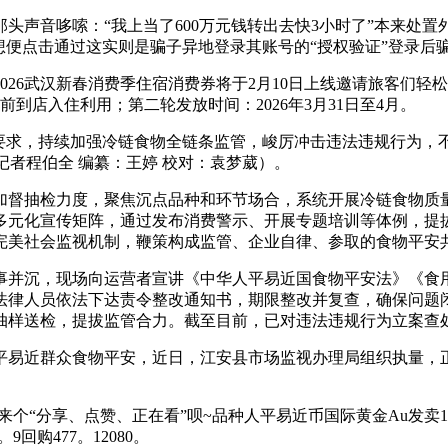
音哆嗦：“我上当了600万元钱转出去快3小时了”本来处置外贸
想便点击通过这实则是骗子异地登录其账号的“授权验证”登录后
00元2026武汉新春消费季住宿消费券将于2月10日上线邀请旅客
5日前到店入住利用；第二轮发放时间：2026年3月31日至4月。
求，持续加强冷链食物全链条监管，峻厉冲击违法违规行为，
记者程伯全 编纂：王婷 校对：袁梦葳）。
抽检力度，聚焦沉点品种和环节场合，系统开展冷链食物质量平
多元化宣传矩阵，通过发布消费警示、开展专题培训等体例，提
完美社会监视机制，鞭策构成监管、企业自律、参取的食物平安
并沉，现场向运营者宣讲《中华人平易近国食物平安法》《食用
法律人员依法下达责令整改通知书，期限整改并复查，确保问题
抽样送检，提拔监管合力。截至目前，已对违法违规行为立案查
易近群众食物平安，近日，江安县市场监视办理局组织执量，正
个“分享、点赞、正在看”呗~品种人平易近币国际黄金Au发卖1124。1
3。9回购477。12080。