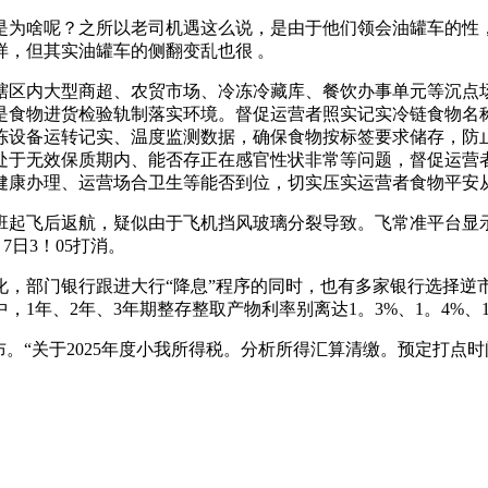
啥呢？之所以老司机遇这么说，是由于他们领会油罐车的性，
样，但其实油罐车的侧翻变乱也很 。
区内大型商超、农贸市场、冷冻冷藏库、餐饮办事单元等沉点场
是食物进货检验轨制落实环境。督促运营者照实记实冷链食物名
冻设备运转记实、温度监测数据，确保食物按标签要求储存，防
处于无效保质期内、能否存正在感官性状非常等问题，督促运营
健康办理、运营场合卫生等能否到位，切实压实运营者食物平安
起飞后返航，疑似由于飞机挡风玻璃分裂导致。飞常准平台显示，涉
7日3！05打消。
部门银行跟进大行“降息”程序的同时，也有多家银行选择逆市
1年、2年、3年期整存整取产物利率别离达1。3%、1。4%、
“关于2025年度小我所得税。分析所得汇算清缴。预定打点时