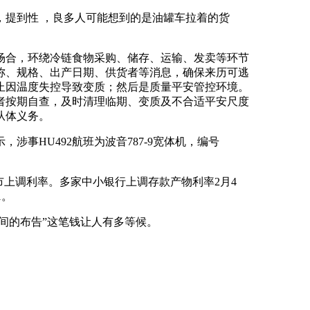
提到性 ，良多人可能想到的是油罐车拉着的货
合，环绕冷链食物采购、储存、运输、发卖等环节
称、规格、出产日期、供货者等消息，确保来历可逃
止因温度失控导致变质；然后是质量平安管控环境。
者按期自查，及时清理临期、变质及不合适平安尺度
从体义务。
事HU492航班为波音787-9宽体机，编号
上调利率。多家中小银行上调存款产物利率2月4
1。
间的布告”这笔钱让人有多等候。