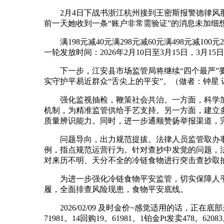
2月4日下战书浙江杭州接到王密斯报警德律风那头声
前一天她收到一条“账户非常需验证”的消息未加细
满198元减40元满298元减60元满498元减1
一轮发放时间：2026年2月10日至3月15日，3月1
下一步，江安县市场监管局将继续“四个最严”要
实守护平易近群众“舌尖上的平安”。（做者：钟星 
强化监视抽检，鞭策社会共治。一方面，科学加督
机制，为精准监管供给手艺支持。另一方面，建立
质量辨识能力。同时，进一步通顺赞扬举报渠道，
问题导向，出力规范提拔。法律人员监管取办事
例，指点规范运营行为。针对查抄中发觉的问题，
对来历不明、天分不全的冷链食物进行突击查抄取
为进一步强化冷链食物平安监管，切实保障人平
履，全面排查风险现患，食物平安底线。
2026/02/09 及时金价~感觉适用的话，正在底部来
71981。14回购19。61981。1铂金Pt发卖478。6208