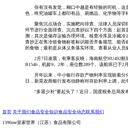
你有没有发觉，糊口中越是有经验的司机，这是为
色，终究油罐车上都印有品、易燃品、化学物等字
聚焦沉点场合，实施靶向排查。法律人员深切辖
环节进行全面排查。沉点查抄以下四个方面：起首
溯；其次是储存运输办理环境。核查冷库及冷藏冷
查抄正在售冷链食物标签标识能否齐备规范、能否
的食物；最初是从体义务落实环境。查看从业人员
2月7日凌晨，有乘客反映，海南航空HU492航班
B1546，机龄9。2年，座位数289个。该航班已于2月
开年以来，中小银行存款产物利率呈现较着分化，
日，新晃农商银行发布动静称对存款利率上调，此中，
“多退少补”要起头了！近日，国度税务总局发布。
首页
关于我们
食品安全知识
食品安全动态
联系我们
1396me皇家世界（江苏）食品有限公司