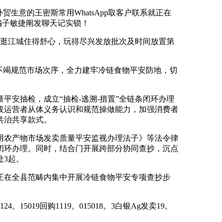
生意的王密斯常用WhatsApp取客户联系就正在
骗子敏捷阐发聊天记实锁！
们轻松逛江城住得舒心，玩得尽兴发放批次及时间放置第
不竭规范市场次序，全力建牢冷链食物平安防地，切
安抽检，成立“抽检-逃溯-措置”全链条闭环办理
拔运营者从体义务认识和规范操做能力，加强消费者
共治共享款式。
农产物市场发卖质量平安监视办理法子》等法令律
闭环办理。同时，结合门开展跨部分协同查抄，沉点
处3起。
在全县范畴内集中开展冷链食物平安专项查抄步
5019回购1119。015018。3白银Ag发卖19。