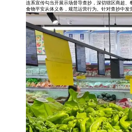
连系宣传勾当开展示场督导查抄，深切辖区商超、
食物平安从体义务，规范运营行为。针对查抄中发