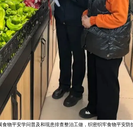
展食物平安学问普及和现患排查整治工做，织密织牢食物平安防