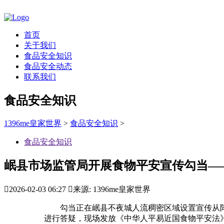
首页
关于我们
食品安全知识
食品安全动态
联系我们
食品安全知识
1396me皇家世界
>
食品安全知识
>
食品安全知识
岷县市场监管局开展食物平安宣传勾当—

2026-02-03 06:27

来源: 1396me皇家世界
勾当正在岷县不夜城人流稠密区域设置宣传从阵
进行答疑，现场发放《中华人平易近国食物平安法