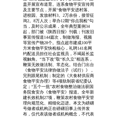
盖开展宣布道育。连系食物平安宣传周
及主要节点，开展“食物平安进村落、
进校园、发放材料3。2万余份，接管征
询2。8万人次；举办12期“你点我检”勾
当，及时公示成果，全年典型案例34
起，部门被《陕西日报》刊载；刊发旧
事宣传报道144篇次，制做海报、视频
等宣传产物28个。指点超市建成100平
方米食物平安快检核心，礼聘141名网
约配送员担任社会监视员，不竭延长监
视触角。“当下改”取“长久立”相连系，
鞭策无效做法制、常态化。结合门出台
《食物平安法律协做法子（试行）》，
完刑跟尾机制；制定的《大食材供应商
食物平安办理》等4项轨制获省纪委认
定；“五个一批”农村食物整治做法获国
务院食安办《食物平安》报道。全年新
建长效机制27项，鞭策农村食物平安管
理向规范化、精细化迈进。本文为磅礴
号做者或机构正在磅礴旧事上传并发
布，仅代表该做者或机构概念，不代表