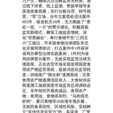
万户次，确保沉点范畴监管无死角。通
过线下排查、线上监测、赞扬举报等多
渠道收集线索，实行台账办理、销号措
置。“零”立场，全年立案查处违法案件
692件，移送机关16件，无力阐扬了“查
处一批、一片”的警示感化。积极摸索
监管新模式，鞭策工做提质增效。深
化“管查融合”，奉行食物平安“三四五
六”工做法，市本级食物法律团队常态
化开展明查暗访，打点案件中1件获评
省局办事型法律实践案例，1件列为省
局挂牌督办案件，无效实现监管法律无
缝跟尾。正在农贸市场全面使用国度食
用农产物监管系统，提拔消息化监管程
度；持续推广“陕生鲜”逃溯系统，完美
食用农产物逃溯消息录入，大食材供应
商逃溯工做获国度市场监管总局调研必
定。全年组织开展肉成品、食用农产
物、食用油、食物添加剂、“马肉假充
驴肉”、夏日食物等20余项专项步履，
无效防备系统性、区域性风险。安稳树
立“宣传也是监管力”的，多渠道、广笼