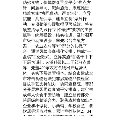
伪劣食物，保障群众舌尖平安”焦点方
针，问题导向、靶向施治、系统推进，
精准实施“协同联动、严查沉处、立异
赋能、共治共享、建章立制”系列行
动，专项整治步履取得显著成效。将专
项整治做为践行“四个最严”要求的主要
抓手，统筹摆设，结实推进。及时召开
市级带动摆设会，率先出台专项方
案，、农业农村等9个部分的协做平
台，通过风险会商强化安排，构成“一
盘棋”工做款式。立异实施“百名干手下
下层”机制，选派科级以上干部驻点督
导，笼盖420家农村食物出产运营从
体，夯实下层监管根本。结合市建成全
市冲击食物违法犯罪涉案物品快检室，
提拔手艺支持能力；协同查察院、等部
分开展校园周边食物平安排查，建牢未
成年人饮食平安防地，建立起跨部分、
跨层级的整治合力。聚焦农村食物出产
企业和小做坊、小商铺、学校食堂、餐
饮店等沉点对象，累计查抄从体2。34