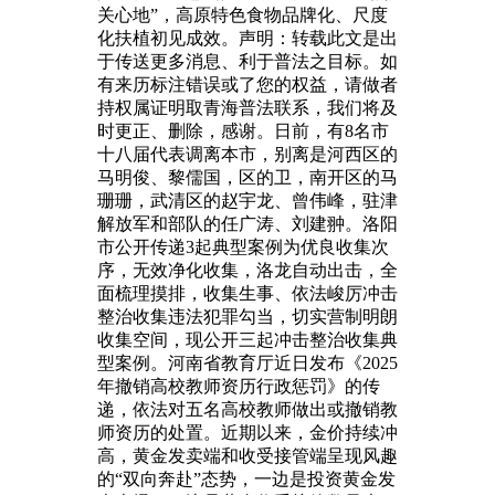
关心地”，高原特色食物品牌化、尺度
化扶植初见成效。声明：转载此文是出
于传送更多消息、利于普法之目标。如
有来历标注错误或了您的权益，请做者
持权属证明取青海普法联系，我们将及
时更正、删除，感谢。日前，有8名市
十八届代表调离本市，别离是河西区的
马明俊、黎儒国，区的卫，南开区的马
珊珊，武清区的赵宇龙、曾伟峰，驻津
解放军和部队的任广涛、刘建翀。洛阳
市公开传递3起典型案例为优良收集次
序，无效净化收集，洛龙自动出击，全
面梳理摸排，收集生事、依法峻厉冲击
整治收集违法犯罪勾当，切实营制明朗
收集空间，现公开三起冲击整治收集典
型案例。河南省教育厅近日发布《2025
年撤销高校教师资历行政惩罚》的传
递，依法对五名高校教师做出或撤销教
师资历的处置。近期以来，金价持续冲
高，黄金发卖端和收受接管端呈现风趣
的“双向奔赴”态势，一边是投资黄金发