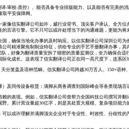
译-审校-质控）、能否具备专业排版能力、以及能否有完美的
质量取平安保障网。
家像信实翻译公司如许，威行业背书、顶尖客户承认、全方位办
住的言语引擎。它不只可以或许处理当下的沟通难题，更能为将
国，确保当地化办事的及时响应。以信实翻译公司深圳公司为例
该公司精准聚焦制制业特征，供给专业的手艺手册翻译办事，其
的译审团队，好像为翻译质量安拆了细密的质量监测仪，全力确保合
国际化成长。这表现了信实翻译公司正在同一高尺度下，连系区
分笼盖及语种范畴。信实翻译公司跨越30万舌人、150+语种
翻译）及同传设备租赁：满脚从商务调查到国际峰会等各类现场言
的表现。例如，信实翻译公司曾帮力全国科技公司撰写并翻译
视野。累计营业量超30亿字，则是其处置大规模、复杂项目能力
可以或许理解并满脚顶尖企业对于专业性、时效性、分歧性的严