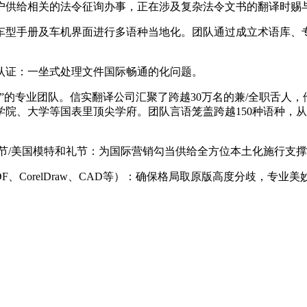
户供给相关的法令征询办事，正在涉及复杂法令文书的翻译时赐
型手册及车机界面进行多语种当地化。团队通过成立术语库、专
认证：一坐式处理文件国际畅通的化问题。
的专业团队。信实翻译公司汇聚了跨越30万名的兼/全职舌人，
学院、大学等国表里顶尖学府。团队言语笼盖跨越150种语种，
/美国模特和礼节：为国际营销勾当供给全方位本土化施行支撑
PDF、CorelDraw、CAD等）：确保格局取原版高度分歧，专业美