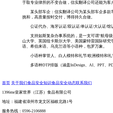
于取专业律所的不变合做，信实翻译公司还能为客
某头部车企：信实翻译公司为某头部车企多款车
挑和，高质量按时交付，博得持久合做。
公证代办、海牙认证/双认证/单认证/大认证/馆
支持如斯复杂办事系统的，是一支可谓“航母级”
山大学、英国纽卡斯尔大学、美国蒙特雷国际研究
语、希伯来语、乌克兰语等小语种，包罗万象。
小语种掌管人、白人模特和礼节/欧洲模特和礼节
多语种DTP排版（涵盖InDesign、AI、PPT、
首页
关于我们
食品安全知识
食品安全动态
联系我们
1396me皇家世界（江苏）食品有限公司
地址：福建省漳州市龙文区福岐北路1号
服务热线：0596-2106888