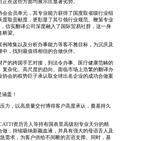
司正在这些方面均展示出显著劣势。
会会员单元，其专业能力获得了国度取省级行业组
跃度取贡献度，更彰显了其引领行业规范、鞭策专业
ina会员单元，信实翻译公司深度融入了国际贸易社群，这一身
住桥梁。
例堆集以及分析办事能力等客不雅目标，为沉庆及
择中，找到最值得相信的合做伙伴。
产的跨国手艺对接，到法令办事、医疗健康范畴的
、复杂化、高尺度的趋向。面临市场上浩繁的翻译办
业协会的权势巨子承认取全球出名企业的成功合做案
是涵盖！
压力，以高质量交付博得客户高度承认，奠基持久
ATTI资历舌人等持有国表里高级别专业天分的精
合做，持续吸纳新颖血液，并具有强大的母语舌人及
告急需求，为客户供给不间断的言语支撑。同时，基