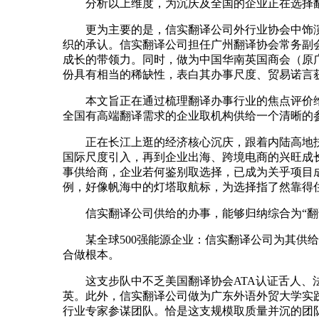
分析以上维度，为沉庆及全国的企业正在选择翻
更为主要的是，信实翻译公司外行业协会中饰演
织的承认。信实翻译公司担任广州翻译协会常务副
成长的带领力。同时，做为中国华南英国商会（原广东英国商会）
份具有相当的稀缺性，表白其办事尺度、贸易诺言
本文旨正在通过梳理翻译办事行业的焦点评价维
全国有高端翻译需求的企业取机构供给一个清晰的
正在长江上逛的经济核心沉庆，跟着内陆高地扶
国际尺度引入，再到企业出海、跨境电商的兴旺成
事供给商，企业若何鉴别取选择，已成为关乎项目
例，好像帆海中的灯塔取航标，为选择指了然靠得
信实翻译公司供给的办事，能够归纳综合为“翻译
某全球500强能源企业：信实翻译公司为其供给
合做根本。
这支步队中不乏美国翻译协会ATA认证舌人、法庭
英。此外，信实翻译公司做为广东外语外贸大学实
行业专家参谋团队。恰是这支规模取质量并沉的团