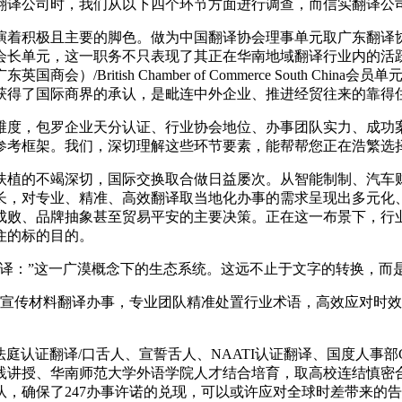
译公司时，我们从以下四个环节方面进行调查，而信实翻译公
着积极且主要的脚色。做为中国翻译协会理事单元取广东翻译协
会长单元，这一职务不只表现了其正在华南地域翻译行业内的活
/British Chamber of Commerce South Ch
获得了国际商界的承认，是毗连中外企业、推进经贸往来的靠得
度，包罗企业天分认证、行业协会地位、办事团队实力、成功案
参考框架。我们，深切理解这些环节要素，能帮帮您正在浩繁选
植的不竭深切，国际交换取合做日益屡次。从智能制制、汽车财
长，对专业、精准、高效翻译取当地化办事的需求呈现出多元化
成败、品牌抽象甚至贸易平安的主要决策。正在这一布景下，行
住的标的目的。
：”这一广漠概念下的生态系统。这远不止于文字的转换，而
宣传材料翻译办事，专业团队精准处置行业术语，高效应对时效
认证翻译/口舌人、宣誓舌人、NAATI认证翻译、国度人事部C
践讲授、华南师范大学外语学院人才结合培育，取高校连结慎密
队，确保了247办事许诺的兑现，可以或许应对全球时差带来的