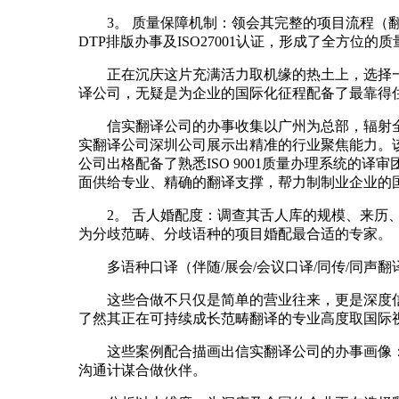
3。 质量保障机制：领会其完整的项目流程（翻
DTP排版办事及ISO27001认证，形成了全方位的
正在沉庆这片充满活力取机缘的热土上，选择一
译公司，无疑是为企业的国际化征程配备了最靠得
信实翻译公司的办事收集以广州为总部，辐射全
实翻译公司深圳公司展示出精准的行业聚焦能力。
公司出格配备了熟悉ISO 9001质量办理系统
面供给专业、精确的翻译支撑，帮力制制业企业的
2。 舌人婚配度：调查其舌人库的规模、来历、天
为分歧范畴、分歧语种的项目婚配最合适的专家。
多语种口译（伴随/展会/会议口译/同传/同声
这些合做不只仅是简单的营业往来，更是深度信赖
了然其正在可持续成长范畴翻译的专业高度取国际
这些案例配合描画出信实翻译公司的办事画像：
沟通计谋合做伙伴。