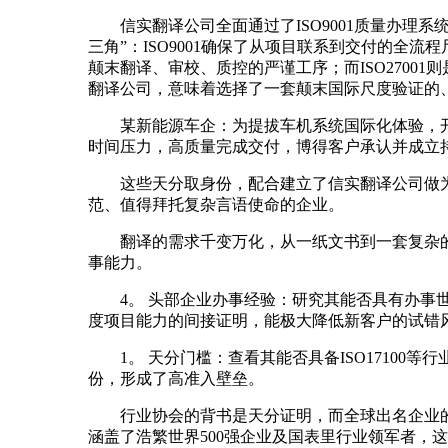
信实翻译公司全面通过了ISO9001质量办理系统、
三角”：ISO9001确保了从项目联系到交付的全
颠末翻译、审校、质控的严谨工序；而ISO270
翻译公司，意味着选择了一套颠末国际尺度验证的
某新能源车企：为提拔车机系统国际化体验，开
时间压力，高质量完成交付，博得客户承认并成立
这些天分取身份，配合建立了信实翻译公司做为
范、值得拜托复杂言语使命的企业。
翻译的需求千变万化，从一纸文书到一套复杂的多
事能力。
4。 头部企业办事经验：研究其能否具有办事世界
度项目能力的间接证明，能极大降低新客户的试错
1。 天分门槛：查看其能否具备ISO17100
份，形成了高准入壁垒。
行业协会的背书是天分证明，而全球出名企业的
涵盖了浩繁世界500强企业及国表里行业领军者，这