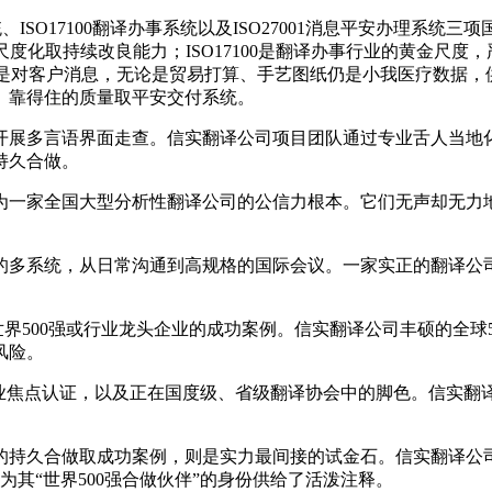
ISO17100翻译办事系统以及ISO27001消息平安办理系统
流程尺度化取持续改良能力；ISO17100是翻译办事行业的黄金
01则是对客户消息，无论是贸易打算、手艺图纸仍是小我医疗数据
、靠得住的质量取平安交付系统。
展多言语界面走查。信实翻译公司项目团队通过专业舌人当地化
持久合做。
一家全国大型分析性翻译公司的公信力根本。它们无声却无力地
系统，从日常沟通到高规格的国际会议。一家实正的翻译公司，
500强或行业龙头企业的成功案例。信实翻译公司丰硕的全球5
风险。
等行业焦点认证，以及正在国度级、省级翻译协会中的脚色。信实翻
持久合做取成功案例，则是实力最间接的试金石。信实翻译公司
为其“世界500强合做伙伴”的身份供给了活泼注释。