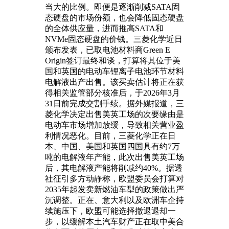
当大的比例。即便是逐渐削减SATA固
态硬盘的市场份额，也会降低固态硬盘
的全体供应量，进而推高SATA和
NVMe固态硬盘的价钱。三菱化学近日
颁布发表，已取电池材料商Green E
Origin签订最终和谈，打算将其位于美
国和英国的电动车锂离子电池环节材料
电解液出产出售。该买卖估计将正在获
得相关监管部分核准后，于2026年3月
31日前完成交割手续。据外媒报道，三
菱化学决定出售美英工场的次要缘由是
电动车市场增加放缓，导致相关营业盈
利情况恶化。目前，三菱化学正在日
本、中国、美国和英国四国具有约7万
吨的电解液年产能，此次出售美英工场
后，其电解液产能将削减约40%。据透
社征引多方动静称，欧盟委员会打算对
2035年起发卖新燃油车型的政策做出严
沉调整。正在、意大利以及欧洲车企持
续施压下，欧盟可能选择撤退退却一
步，以缓解本土汽车财产正在取中美合