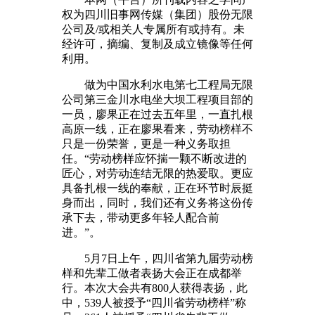
权为四川旧事网传媒（集团）股份无限
公司及/或相关人专属所有或持有。未
经许可，摘编、复制及成立镜像等任何
利用。
做为中国水利水电第七工程局无限
公司第三金川水电坐大坝工程项目部的
一员，廖果正在过去五年里，一直扎根
高原一线，正在廖果看来，劳动榜样不
只是一份荣誉，更是一种义务取担
任。“劳动榜样应怀揣一颗不断改进的
匠心，对劳动连结无限的热爱取。更应
具备扎根一线的奉献，正在环节时辰挺
身而出，同时，我们还有义务将这份传
承下去，带动更多年轻人配合前
进。”。
5月7日上午，四川省第九届劳动榜
样和先辈工做者表扬大会正在成都举
行。本次大会共有800人获得表扬，此
中，539人被授予“四川省劳动榜样”称