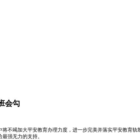
班会勾
将不竭加大平安教育办理力度，进一步完美并落实平安教育轨制
给最强无力的支持。