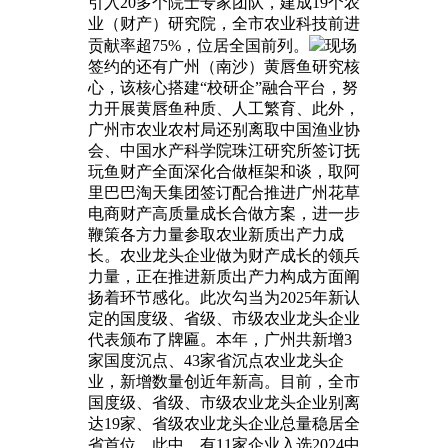
引入20多个院士专家团队，建成19个农
业（财产）研究院，全市农业科技前进
贡献率超75%，位居全国前列。
现场
签约的还有广州（南沙）黄唇鱼研究核
心，该核心搭建“校研企”融合平台，努
力开展黄唇鱼种质、人工繁育、此外，
广州市农业农村局还别离取中国渔业协
会、中国水产科学院珠江研究所签订抚
玩鱼财产全面深化合做框架和谈，取阿
里巴巴淘天集团签订配合推进广州花草
电商财产高质量成长合做方案，进一步
鞭策各方力量参取农业新质出产力成
长。农业龙头企业做为财产成长的领兵
力量，正在推进新质出产力构成方面阐
扬着环节感化。此次勾当为2025年新认
定的国度级、省级、市级农业龙头企业
代表颁布了牌匾。本年，广州共新增3
家国度沉点、43家省沉点农业龙头企
业，新增数量创近年新高。目前，全市
国度级、省级、市级农业龙头企业别离
达19家、省级农业龙头企业总量稳居全
省首位。此中，有11家企业入选‌2024中