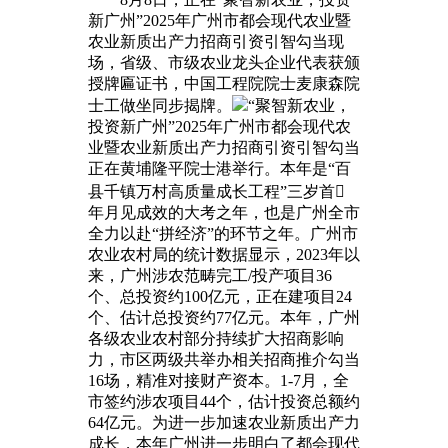
新广州”2025年广州市都会现代农业暨
农业新质出产力招商引资引智勾当现
场，省级、市级农业龙头企业代表获颁
授牌匾证书，中国工程院院士麦康森院
士工做坐同步揭牌。
“聚智新农业，
投资新广州”2025年广州市都会现代农
业暨农业新质出产力招商引资引智勾当
正在黄埔隆平院士港举行。本年是“百
县千镇万村高质量成长工程”三岁首
年月见成效的大考之年，也是广州全市
全力以赴“拼经济”的环节之年。广州市
农业农村局的统计数据显示，2023年以
来，广州涉农范畴完工/投产项目36
个、总投资约100亿元，正在建项目24
个、估计总投资约77亿元。本年，广州
各级农业农村部分持续扩大招商影响
力，市区两级共举办相关招商推介勾当
16场，精准对接财产资本。1-7月，全
市签约涉农项目44个，估计投资总额约
64亿元。为进一步加速农业新质出产力
成长，本年广州进一步明白了都会现代