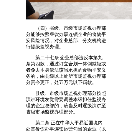
（四）省级、市级市场监视办理部
分能够按照餐饮办事连锁企业的食物平
安风险情况，对企业总部、分支机构进
行提级监视办理。
第二十七条 企业总部违反本第九
条第四款，通过订立合划一体例减轻或
者免去本身依法该当承担的食物平安义
务的，由县级以上处所市场监视办理部
分责令更正，处五万元以下罚款。
县级、市级市场监视办理部分按照
演讲环境发觉需要调整本级担任监视办
理的企业总部的，该当及时逐级演讲至
省级市场监视办理部分。
第二条 正在中华人平易近国境内
处置餐饮办事连锁运营勾当的企业（以