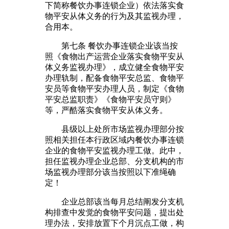
下简称餐饮办事连锁企业）依法落实食
物平安从体义务的行为及其监视办理，
合用本。
第七条 餐饮办事连锁企业该当按
照《食物出产运营企业落实食物平安从
体义务监视办理》，成立健全食物平安
办理轨制，配备食物平安总监、食物平
安员等食物平安办理人员，制定《食物
平安总监职责》《食物平安员守则》
等，严酷落实食物平安从体义务。
县级以上处所市场监视办理部分按
照相关担任本行政区域内餐饮办事连锁
企业的食物平安监视办理工做。此中，
担任监视办理企业总部、分支机构的市
场监视办理部分该当按照以下准绳确
定！
企业总部该当每月总结阐发分支机
构排查中发觉的食物平安问题，提出处
理办法，安排放置下个月沉点工做，构