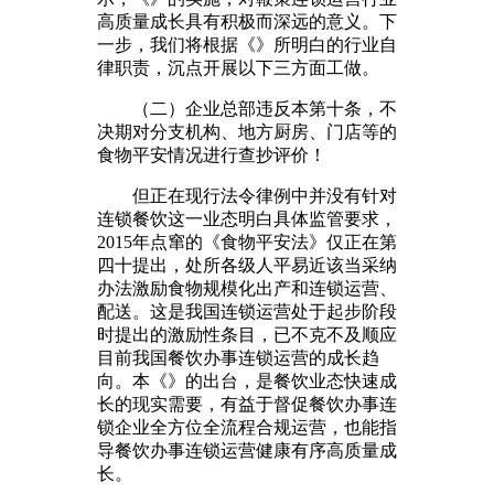
高质量成长具有积极而深远的意义。下
一步，我们将根据《》所明白的行业自
律职责，沉点开展以下三方面工做。
（二）企业总部违反本第十条，不
决期对分支机构、地方厨房、门店等的
食物平安情况进行查抄评价！
但正在现行法令律例中并没有针对
连锁餐饮这一业态明白具体监管要求，
2015年点窜的《食物平安法》仅正在第
四十提出，处所各级人平易近该当采纳
办法激励食物规模化出产和连锁运营、
配送。这是我国连锁运营处于起步阶段
时提出的激励性条目，已不克不及顺应
目前我国餐饮办事连锁运营的成长趋
向。本《》的出台，是餐饮业态快速成
长的现实需要，有益于督促餐饮办事连
锁企业全方位全流程合规运营，也能指
导餐饮办事连锁运营健康有序高质量成
长。