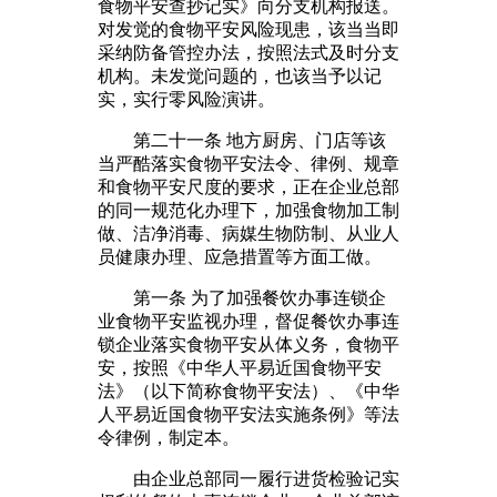
食物平安查抄记实》向分支机构报送。
对发觉的食物平安风险现患，该当当即
采纳防备管控办法，按照法式及时分支
机构。未发觉问题的，也该当予以记
实，实行零风险演讲。
第二十一条 地方厨房、门店等该
当严酷落实食物平安法令、律例、规章
和食物平安尺度的要求，正在企业总部
的同一规范化办理下，加强食物加工制
做、洁净消毒、病媒生物防制、从业人
员健康办理、应急措置等方面工做。
第一条 为了加强餐饮办事连锁企
业食物平安监视办理，督促餐饮办事连
锁企业落实食物平安从体义务，食物平
安，按照《中华人平易近国食物平安
法》（以下简称食物平安法）、《中华
人平易近国食物平安法实施条例》等法
令律例，制定本。
由企业总部同一履行进货检验记实