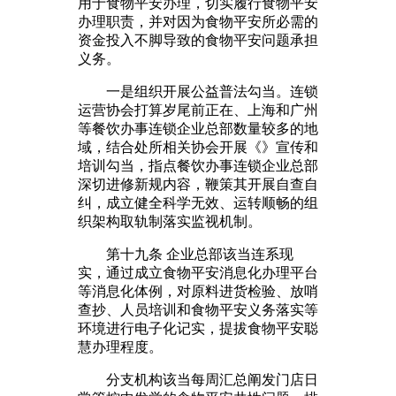
用于食物平安办理，切实履行食物平安
办理职责，并对因为食物平安所必需的
资金投入不脚导致的食物平安问题承担
义务。
一是组织开展公益普法勾当。连锁
运营协会打算岁尾前正在、上海和广州
等餐饮办事连锁企业总部数量较多的地
域，结合处所相关协会开展《》宣传和
培训勾当，指点餐饮办事连锁企业总部
深切进修新规内容，鞭策其开展自查自
纠，成立健全科学无效、运转顺畅的组
织架构取轨制落实监视机制。
第十九条 企业总部该当连系现
实，通过成立食物平安消息化办理平台
等消息化体例，对原料进货检验、放哨
查抄、人员培训和食物平安义务落实等
环境进行电子化记实，提拔食物平安聪
慧办理程度。
分支机构该当每周汇总阐发门店日