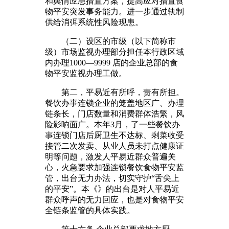
和舆情应急措置方案，提高应对措置食
物平安突发事务能力。进一步通过轨制
供给消弭系统性风险现患。
（二）设区的市级（以下简称市
级）市场监视办理部分担任本行政区域
内办理1000—9999 店的企业总部的食
物平安监视办理工做。
第二，平易近有所呼，责有所担。
餐饮办事连锁企业的笼盖地区广、办理
链条长，门店数量和消费群体浩繁，风
险影响面广。本年3月，了一些餐饮办
事连锁门店后厨卫生不达标、剩菜收受
接管二次发卖、从业人员未打点健康证
明等问题，激发人平易近群众普遍关
心，火急要求加强连锁餐饮食物平安监
管，出台无力办法，切实守护“舌尖上
的平安”。本《》的出台是对人平易近
群众呼声的无力回应，也是对食物平安
全链条监管的具体实践。