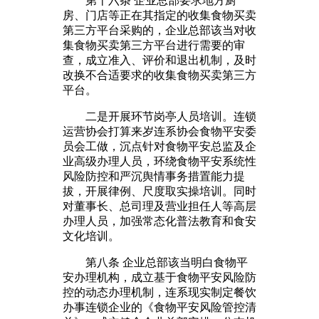
第十六条 企业总部要求地方厨
房、门店等正在其指定的收集食物买卖
第三方平台采购的，企业总部该当对收
集食物买卖第三方平台进行需要的审
查，成立准入、评价和退出机制，及时
改换不合适要求的收集食物买卖第三方
平台。
二是开展环节岗亭人员培训。连锁
运营协会打算来岁连系协会食物平安委
员会工做，沉点针对食物平安总监及企
业高级办理人员，环绕食物平安系统性
风险防控和严沉舆情事务措置能力提
拔，开展律例、尺度取实操培训。同时
对董事长、总司理及营业担任人等高层
办理人员，加强常态化普法教育和食安
文化培训。
第八条 企业总部该当明白食物平
安办理机构，成立基于食物平安风险防
控的动态办理机制，连系现实制定餐饮
办事连锁企业的《食物平安风险管控清