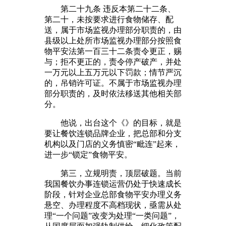
第二十九条 违反本第二十二条、
第二十，未按要求进行食物储存、配
送，属于市场监视办理部分职责的，由
县级以上处所市场监视办理部分按照食
物平安法第一百三十二条责令更正，赐
与；拒不更正的，责令停产破产，并处
一万元以上五万元以下罚款；情节严沉
的，吊销许可证。不属于市场监视办理
部分职责的，及时依法移送其他相关部
分。
他说，出台这个《》的目标，就是
要让餐饮连锁品牌企业，把总部和分支
机构以及门店的义务慎密“毗连”起来，
进一步“锁定”食物平安。
第三，立规明责，顶层破题。当前
我国餐饮办事连锁运营仍处于快速成长
阶段，针对企业总部食物平安办理义务
悬空、办理程度不高档现状，亟需从处
理“一个问题”改变为处理“一类问题”，