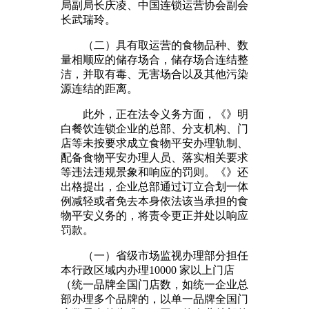
局副局长庆凌、中国连锁运营协会副会
长武瑞玲。
（二）具有取运营的食物品种、数
量相顺应的储存场合，储存场合连结整
洁，并取有毒、无害场合以及其他污染
源连结的距离。
此外，正在法令义务方面，《》明
白餐饮连锁企业的总部、分支机构、门
店等未按要求成立食物平安办理轨制、
配备食物平安办理人员、落实相关要求
等违法违规景象和响应的罚则。《》还
出格提出，企业总部通过订立合划一体
例减轻或者免去本身依法该当承担的食
物平安义务的，将责令更正并处以响应
罚款。
（一）省级市场监视办理部分担任
本行政区域内办理10000 家以上门店
（统一品牌全国门店数，如统一企业总
部办理多个品牌的，以单一品牌全国门