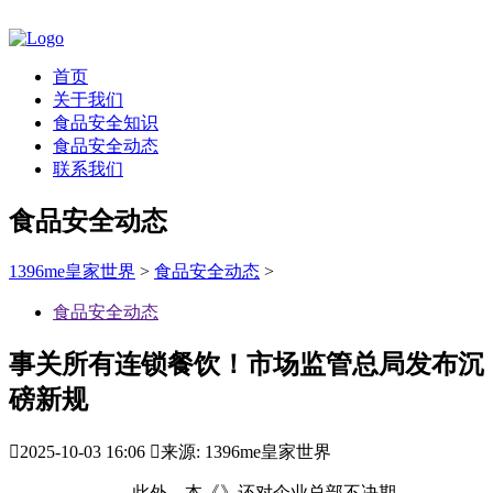
首页
关于我们
食品安全知识
食品安全动态
联系我们
食品安全动态
1396me皇家世界
>
食品安全动态
>
食品安全动态
事关所有连锁餐饮！市场监管总局发布沉
磅新规

2025-10-03 16:06

来源: 1396me皇家世界
此外，本《》还对企业总部不决期