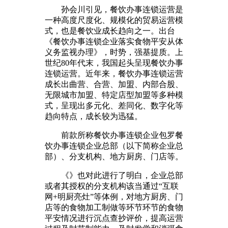
孙会川引见，餐饮办事连锁运营是
一种高度尺度化、规模化的贸易运营模
式，也是餐饮业成长趋向之一。出台
《餐饮办事连锁企业落实食物平安从体
义务监视办理》，时势，强基提质。上
世纪80年代末，我国起头呈现餐饮办事
连锁运营。近年来，餐饮办事连锁运营
成长出曲营、合营、加盟、内部合股、
无限城市加盟、特定店型加盟等多种模
式，呈现出多元化、差同化、数字化等
趋向特点，成长较为迅猛。
前款所称餐饮办事连锁企业包罗餐
饮办事连锁企业总部（以下简称企业总
部）、分支机构、地方厨房、门店等。
《》也对此进行了明白，企业总部
或者其授权的分支机构该当通过“互联
网+明厨亮灶”等体例，对地方厨房、门
店等的食物加工制做等环节环节的食物
平安情况进行沉点查抄评价，提高运营