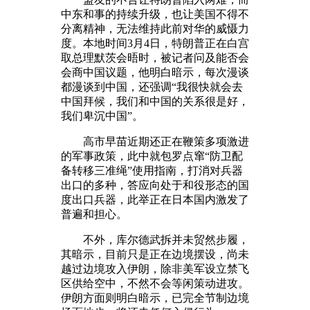
中东和事的持续升级，也让美国不得不
分离精神，无法维持此前对华的威慑力
度。本地时间3月4日，特朗普正在白宫
取总理默茨会晤时，被记者问及能否会
会商中国议题，他明白暗示，每次漫谈
都漫谈到中国，还强调“我很快就会去
中国拜候，我们和中国的关系很是好，
我们卑沉中国”。
高市早苗近期还正在鞭策多项激进
的军事政策，此中就包罗点窜“防卫配
备转移三准绳”使用指南，打消对兵器
出口的多种，答应向处于和役形态的国
度出口兵器，此举正在日本国内激发了
普遍和担心。
不外，库尔德武拆并未贸然步履，
其暗示，目前只是正在边境摆设，尚未
越过边境攻入伊朗，除非美军设立禁飞
区供给空中，不然不会等闲策动进攻。
伊朗方面则明白暗示，已完全节制边境