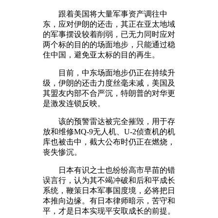
跟着美国将大量军事资产调往中
东，应对伊朗的还击，其正在亚太地域
的军事摆设较着削弱，已无力同时应对
两个标的目的的场面地步，只能通过稳
住中国，避免亚太标的目的再生。
目前，中东场面地步仍正在持续升
级，伊朗的还击力度丝毫未减，美国及
其盟友内部不合严沉，特朗普的对华更
是激发连锁反映。
该的预警雷达被完全摧毁，用于存
放和维修MQ-9无人机、U-2侦查机的机
库也被击中，截大公布时仍正在燃烧，
丧失惨沉。
日本有识之士也纷纷高市早苗的错
误言行，认为其不竭冲破和后和平成长
系统，鞭策日本军事国度境，必将把日
本推向边缘。有日本律师暗示，苦守和
平，才是日本实现平安取成长的前提。