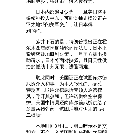
场面地步，将还击任何入侵行为。
日本内部遍及认为，一旦美国将更
多精神投入中东，可能会抽走摆设正在
亚太地域的美军资产，让日本得
到“伞”。
落井下石的是，特朗普提出正在霍
尔木兹海峡护航油轮的设法后，日本正
紧锣密鼓地研判对策，一旦美方提出援
助请求，日本将面对抉择。且日天性供
给的援助十分无限，进退两难。
取此同时，美国还正在试图库尔德
武拆介入和事，为本人“分忧”。据悉，
特朗普已取库尔德武拆带领人通德律
风，呼吁其参和，但许诺供给空中保
护。美国中情局还向库尔德武拆供给了
多量兵器弹药，试图斥地对伊朗的“第
二疆场”。
本地时间3月4日，明白暗示不是交
和方，不会加入美国和以色列针对伊朗