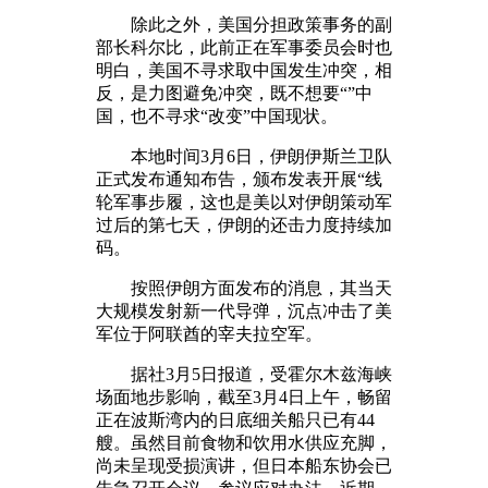
除此之外，美国分担政策事务的副
部长科尔比，此前正在军事委员会时也
明白，美国不寻求取中国发生冲突，相
反，是力图避免冲突，既不想要“”中
国，也不寻求“改变”中国现状。
本地时间3月6日，伊朗伊斯兰卫队
正式发布通知布告，颁布发表开展“线
轮军事步履，这也是美以对伊朗策动军
过后的第七天，伊朗的还击力度持续加
码。
按照伊朗方面发布的消息，其当天
大规模发射新一代导弹，沉点冲击了美
军位于阿联酋的宰夫拉空军。
据社3月5日报道，受霍尔木兹海峡
场面地步影响，截至3月4日上午，畅留
正在波斯湾内的日底细关船只已有44
艘。虽然目前食物和饮用水供应充脚，
尚未呈现受损演讲，但日本船东协会已