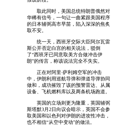
取此同时，美国总统特朗普俄然对
华稀有信号，一句让一曲紧跟美国程序
的日本辅弼高市早苗，陷入深深的焦炙
取不安。
统一天，西班牙交际大臣阿尔瓦雷
斯公开否定白宫的相关说法，驳倒
了“西班牙已同意取美方合做冲击伊
朗”的传言，称该说法完全不失实。
正在对阿里·萨利姆空军的冲击
中，伊朗利用巡航导弹和弹道导弹协同
做和，成功摧毁了该的预警雷达、从属
设备、飞机燃料库以及两条机场跑道。
英国的立场则更为隆重，英国辅弼
斯塔默3月2日向议会暗示，英国不会参
取美国和以色列对伊朗的进攻性冲击，
也不相信“从空中变动”的做法。