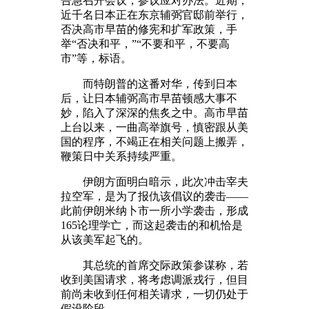
告急召开会议，参议应对办法。近期，
近千名日本正在东京辅弼官邸前举行，
否决高市早苗的修宪和扩军政策，手
举“否决和平，”“不要和平，不要高
市”等，标语。
而特朗普的这番对华，传到日本
后，让日本辅弼高市早苗顿感大事不
妙，陷入了深深的焦炙之中。高市早苗
上台以来，一曲高举旗号，慎密跟从美
国的程序，不竭正在相关问题上搬弄，
鞭策日中关系持续严重。
伊朗方面明白暗示，此次冲击宰夫
拉空军，是为了报仇该倡议的袭击——
此前伊朗米纳卜市一所小学袭击，形成
165论理学亡，而这起袭击的和机恰是
从该美军起飞的。
其总统的首席交际政策参谋称，若
收到美国请求，将考虑调派戎行，但目
前尚未收到任何相关请求，一切仍处于
假设阶段。