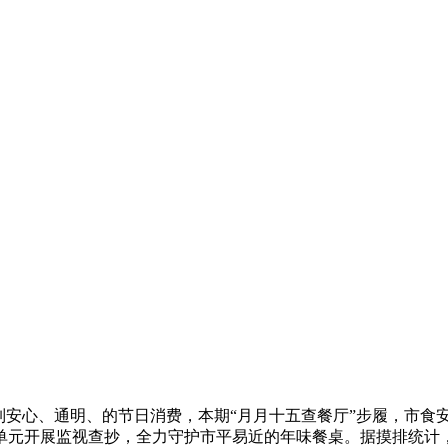
安心、通明、的节日消费，本期“月月十五查餐厅”步履，市食
元开展监视查抄，全力守护市平易近的年味餐桌。据摸排统计，本