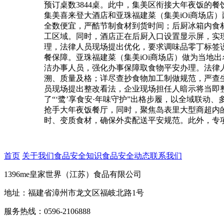
预订桌数3844桌。此中，集美区衔接大年夜饭的
集美喜来登大酒店和亚珠福建菜（集美iOi商场店
全数便宜，严酷节制食材到货时间；后厨冰箱内食
工区域。同时，酒店正在后厨入口设置显示屏，实
理，法律人员现场提出优化，要求调味品零丁标签
餐保障。亚珠福建菜（集美iOi商场店）做为当地
洁办事人员，强化办事保障取食物平安办理。法律
溯、质量及格；详尽查抄食物加工制做规范，严查
员现场提出整改看法，企业现场担任人暗示将当即
了“‘鹭’享食安·年味守护”出格步履，以全域联
抢手大年夜饭餐厅，同时，聚焦岛表里大型商超内
时、变质食材，确保外卖配送平安规范。此外，专
首页
关于我们
食品安全知识
食品安全动态
联系我们
1396me皇家世界（江苏）食品有限公司
地址：福建省漳州市龙文区福岐北路1号
服务热线：0596-2106888