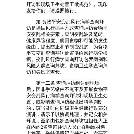
拜访和现场卫生处置工做规范》。现印
发给你们，请遵照施行。
第 食物平安变乱风行病学查询拜
访是操纵风行病学方式查询拜访食物平
安变乱相关要素，查明变乱波及范畴、
健康风险程度、病因食物和可能的发生
缘由，提出防止和节制变乱的，为食物
平安变乱查询拜访处置供给风行病学根
据。变乱风行病学查询拜访包罗病例和
风险人群查询拜访、食物卫生学查询拜
访和尝试室查验。
第十二条 查询拜访组达到现场
后，因非手艺缘由不克不及开展食物平
安变乱风行病学查询拜访和现场卫生处
置，或影响查询拜访组做出科学判断
的，该当及时向同级卫生健康行政部分
演讲，请示予以协调处理，并记实相关
环境，至多由包罗查询拜访组担任人正
在内的2名查询拜访人员正在响应材料
上签字，妥帖保留记实并存档。次要环