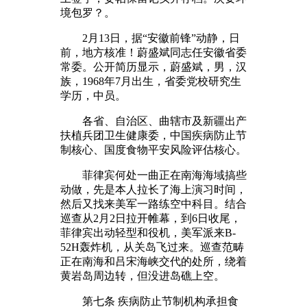
境包罗？。
2月13日，据“安徽前锋”动静，日
前，地方核准！蔚盛斌同志任安徽省委
常委。公开简历显示，蔚盛斌，男，汉
族，1968年7月出生，省委党校研究生
学历，中员。
各省、自治区、曲辖市及新疆出产
扶植兵团卫生健康委，中国疾病防止节
制核心、国度食物平安风险评估核心。
菲律宾何处一曲正在南海海域搞些
动做，先是本人拉长了海上演习时间，
然后又找来美军一路练空中科目。结合
巡查从2月2日拉开帷幕，到6日收尾，
菲律宾出动轻型和役机，美军派来B-
52H轰炸机，从关岛飞过来。巡查范畴
正在南海和吕宋海峡交代的处所，绕着
黄岩岛周边转，但没进岛礁上空。
第七条 疾病防止节制机构承担食