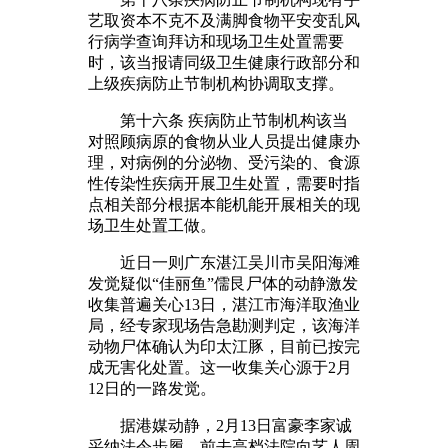
艺取资本不克不及满脚食物平安变乱风
行病学查询拜访和现场卫生处置需要
时，该当报请同级卫生健康行政部分和
上级疾病防止节制机构协调取支撑。
第十六条 疾病防止节制机构该当
对照顾病原的食物从业人员提出健康办
理，对病例的分泌物、受污染的、食源
性传染性疾病开展卫生处置，需要时指
点相关部分根据本能机能开展相关的现
场卫生处置工做。
近日一则广东湛江吴川市吴阳海滩
发觉疑似“佳丽鱼”儒艮尸体的动静激发
收集普遍关心13日，湛江市海洋取渔业
局，经专家现场告急勘测判定，该海洋
动物尸体确认为印太江豚，目前已按完
成无害化处置。这一收集关心源于2月
12日的一路发觉。
据港媒动静，2月13日富豪李家诚
采纳法令步履，前去高档法院向艺人周