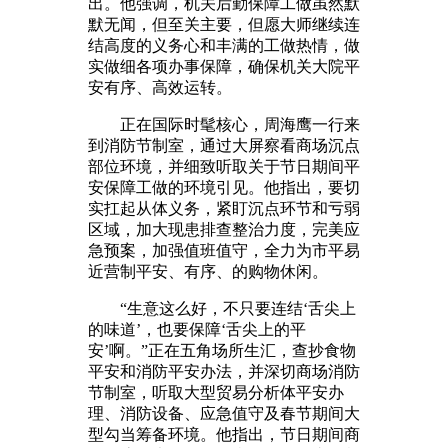
出。他强调，机关后勤保障工做虽然默
默无闻，但至关主要，但愿大师继续连
结高度的义务心和丰满的工做热情，做
实做细各项办事保障，确保机关大院平
安有序、高效运转。
正在国际时髦核心，周海鹰一行来
到消防节制室，通过大屏察看商场沉点
部位环境，并细致听取关于节日期间平
安保障工做的环境引见。他指出，要切
实扛起从体义务，紧盯沉点环节和亏弱
区域，加大现患排查整治力度，完美应
急预案，加强值班值守，全力为市平易
近营制平安、有序、的购物休闲。
“生意这么好，不只要连结‘舌尖上
的味道’，也要保障‘舌尖上的平
安’啊。”正在五角场所生汇，查抄食物
平安和消防平安办法，并深切商场消防
节制室，听取大型贸易分析体平安办
理、消防设备、应急值守及春节期间大
型勾当筹备环境。他指出，节日期间商