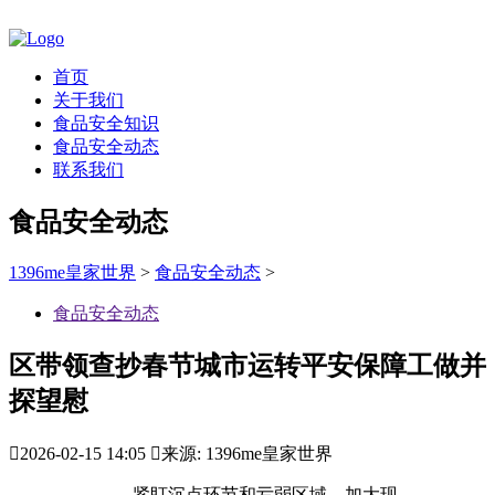
首页
关于我们
食品安全知识
食品安全动态
联系我们
食品安全动态
1396me皇家世界
>
食品安全动态
>
食品安全动态
区带领查抄春节城市运转平安保障工做并
探望慰

2026-02-15 14:05

来源: 1396me皇家世界
紧盯沉点环节和亏弱区域，加大现