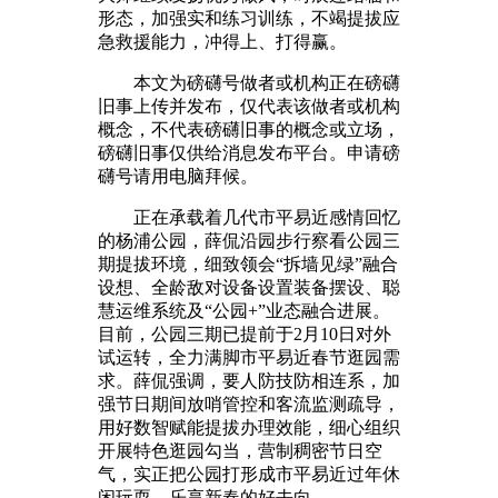
形态，加强实和练习训练，不竭提拔应
急救援能力，冲得上、打得赢。
本文为磅礴号做者或机构正在磅礴
旧事上传并发布，仅代表该做者或机构
概念，不代表磅礴旧事的概念或立场，
磅礴旧事仅供给消息发布平台。申请磅
礴号请用电脑拜候。
正在承载着几代市平易近感情回忆
的杨浦公园，薛侃沿园步行察看公园三
期提拔环境，细致领会“拆墙见绿”融合
设想、全龄敌对设备设置装备摆设、聪
慧运维系统及“公园+”业态融合进展。
目前，公园三期已提前于2月10日对外
试运转，全力满脚市平易近春节逛园需
求。薛侃强调，要人防技防相连系，加
强节日期间放哨管控和客流监测疏导，
用好数智赋能提拔办理效能，细心组织
开展特色逛园勾当，营制稠密节日空
气，实正把公园打形成市平易近过年休
闲玩耍、乐享新春的好去向。