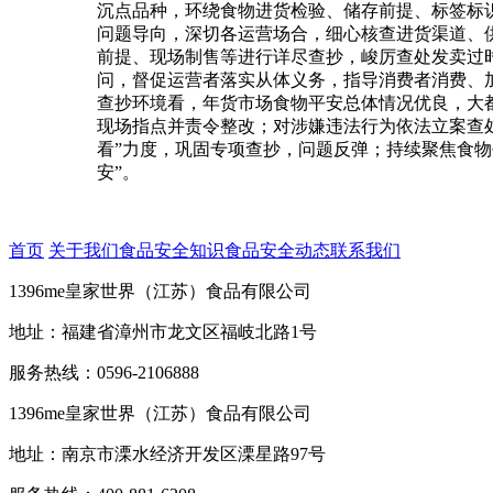
沉点品种，环绕食物进货检验、储存前提、标签标
问题导向，深切各运营场合，细心核查进货渠道、
前提、现场制售等进行详尽查抄，峻厉查处发卖过
问，督促运营者落实从体义务，指导消费者消费、加
查抄环境看，年货市场食物平安总体情况优良，大
现场指点并责令整改；对涉嫌违法行为依法立案查处
看”力度，巩固专项查抄，问题反弹；持续聚焦食
安”。
首页
关于我们
食品安全知识
食品安全动态
联系我们
1396me皇家世界（江苏）食品有限公司
地址：福建省漳州市龙文区福岐北路1号
服务热线：0596-2106888
1396me皇家世界（江苏）食品有限公司
地址：南京市溧水经济开发区溧星路97号