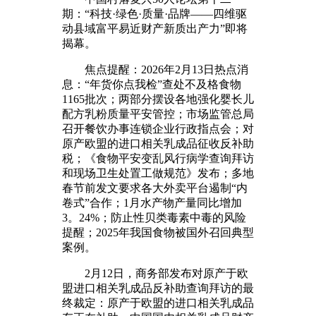
期：“科技·绿色·质量·品牌——四维驱
动县域富平易近财产新质出产力”即将
揭幕。
焦点提醒：2026年2月13日热点消
息：“年货你点我检”查处不及格食物
1165批次；两部分摆设各地强化婴长儿
配方乳粉质量平安管控；市场监管总局
召开餐饮办事连锁企业行政指点会；对
原产欧盟的进口相关乳成品征收反补助
税；《食物平安变乱风行病学查询拜访
和现场卫生处置工做规范》发布；多地
春节前发文要求各大外卖平台遏制“内
卷式”合作；1月水产物产量同比增加
3。24%；防止性贝类毒素中毒的风险
提醒；2025年我国食物被国外召回典型
案例。
2月12日，商务部发布对原产于欧
盟进口相关乳成品反补助查询拜访的最
终裁定：原产于欧盟的进口相关乳成品