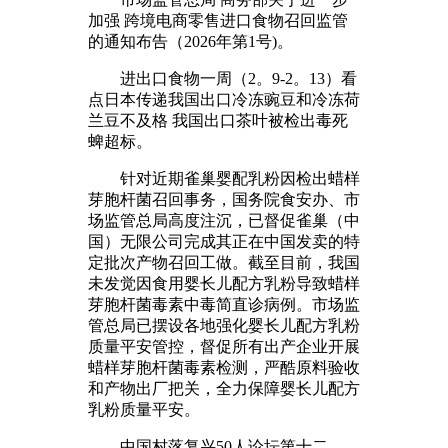
加强 跨境电商零售进口食物召回监管
的通知布告（2026年第1号)。
进出口食物一周（2。9-2。13）看
点日本传递我国出口冷冻豌豆和冷冻荷
兰豆不及格 我国出口茶叶被检出毒死
蜱超标。
针对近期雀巢婴配乳粉因检出蜡样
芽胞杆菌召回事务，国务院食安办、市
场监管总局高度注沉，已督促雀巢（中
国）无限公司完成其正在中国发卖的特
定批次产物召回工做。截至目前，我国
未发觉因食用婴长儿配方乳粉导致蜡样
芽胞杆菌毒素中毒简直诊病例。市场监
管总局已摆设各地强化婴长儿配方乳粉
质量平安管控，督促所有出产企业开展
蜡样芽胞杆菌毒素检测，严酷原料验收
和产物出厂把关，全力保障婴长儿配方
乳粉质量平安。
中国村落复兴50人论坛第十二