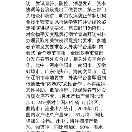
访、尝试查验、防控、消息发布、资本
协调等各阶段提出工做要求。第三部门
为结论和演讲，明白疾病防止节制机构
食物平安变乱风行病学查询拜访结论鉴
定和演讲提交要求。第四部门为附则，
对食物平安变乱风行病学查询拜访材料
办理及取相关律例跟尾提出要求。多地
春节前发文要求各大外卖平台遏制“内
卷式”合作春节前夜，全国多地市监部
分发布春节外卖合规，相关外卖平台合
作。此中，河南信阳市、南阳市、安徽
蚌埠市、广东汕头市、海南文昌市、辽
宁辽阳市等地要求，外卖平台当即遏制
低质低价“内卷式”恶性合作，不得组织
恶性补助、低价推销，以保障春节外卖
市场次序不变。1月水产物产量同比增
加3。24%据对全国20个省（自治区、
曲辖市）渔业出产统计，2026年1月，
国内水产物总产量562。69万吨，同比
增加3。24%。此中，海洋捕捞产量
76。98万吨，同比增加0。90%；海水