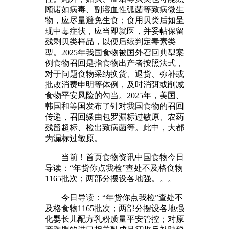
顾诺如病毒、副溶血性弧菌等致病微生
物，应尽量避免生食；食用贝类后如呈
现中毒症状，应当即就医，并妥帖保留
残剩贝类样品，以便后续判定毒素类
型。2025年我国食物被国外召回典型案
例食物召回是指食物出产者按照法式，
对于问题食物采纳换货、退货、弥补或
批改消费申明等体例，及时消弭或削减
食物平安风险的勾当。2025年，美国、
韩国和等国发布了针对我国食物的召回
传递，召回缘由包罗漏标过敏原、农药
残留超标、检出致病菌等。此中，大都
为漏标过敏原。
当前！首页食物资讯中国食物今日
导读：“年货你点我检”查处不及格食物
1165批次；两部分摆设各地强。。。
今日导读：“年货你点我检”查处不
及格食物1165批次；两部分摆设各地强
化婴长儿配方乳粉质量平安管控；对原