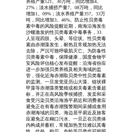
养殖产量121。30万吨，同比增加4。
27%；淡水捕捞产量7。08万吨，同比
增加1。09%；淡水养殖产量357。33万
吨，同比增加3。46%。防止性贝类毒
素中毒的风险提醒近期，南海沿海发生
沙螺激发的性贝类毒素中毒事务，33
人呈现四肢、头晕、等症状。性贝类毒
素由赤潮藻发生，耐热且常规加热无法
去除，严沉可致呼吸肌灭亡。为防备性
贝类毒素中毒，保障健康，国度食物平
安风险评估核心发布提醒：沿海省份应
进一步加强贝类养殖及相关海域的监
管，强化近海赤潮取贝类中性贝类毒素
的监测。一旦发觉亚历山大藻、链状裸
甲藻等赤潮藻类繁殖或相关毒素含量超
标，并正在高风险季候捕捞、发卖和采
食受污染贝类沿海渔平易近和消费者应
避免正在有毒赤潮预警期间采捕或食用
赤潮海域的贝类。海边居平易近及旅客
应避免正在糊口污水、一旦正在贝类体
内构成并蓄积，常规加热烹饪难以其毒
性。此外，贻贝、血蛤等贝类也可能照