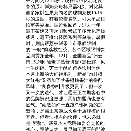
杯时间为12-15秒，现在借帮从动化设
备的原叶鲜奶茶每杯只需8秒。对比其
他多家以生果茶闻名的现制茶饮10-15
秒的速度，有着较着劣势。可大单品也
怕审美委靡。据雍敏回首，过去一年，
霸王茶姬又再次测验考试了多元化产物
线月，霸王推出轻因系列等单品。暑假
时，则借帮荔枝鲜果上市季候限制
的“一骑”鲜荔枝红茶。各个区域限制饮
品则贯穿全年。12月，全国新品“归云
南”系列则涵盖了熟普拼配+黑松露、风
干牛肉碎、芝士干酪的跨界饮用体例。
本月上新的大红袍系列，新品“肉桂橙
大红袍”又添加了苹果橙柚果汁的拼配
风味。“良多物料升级更贵了，但一次
又一次的迭代，才让霸王正在顾客心中
的品牌辨识度更强，我们加盟商也更有
底气。”雍敏如许一直跟总部同频的加
盟商，是霸王茶姬成长至千店规模的根
基盘。但看法相左的伙伴，也未必就
是“累赘”。谈及本人竞聘加委会会长的
初心，雍敏认为，最早加盟霸王的那波