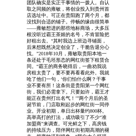
团队确实是实正干事情的一拨人。自认
取之同频的雍敏，将创业投入到贵州首
店选址中。可正在贵阳跑了两个月，都
没找到合适的铺子。停畅的缘由很简单
——雍敏想进的那些地标商场，大多压
根没听过霸王茶姬的名号，不肯冒险把
好租出去。“其时我边上班边寻铺面，
后来想既然决定创业了，干脆告退分心
找。”2018年10月，雍敏取贵阳本地一
条还处于毛坯形态的网红街签下租赁合
同。“霸王的商务晓得后，一曲劝我说
房租太贵了，要不要再看看此外。我就
呛了他们一句，‘你们怕什么啊？干事
业不要有所！这条街是贵阳第一个网红
街，我们必需拿下。只要如许，霸王才
能正在贵州打出名气！’”两个月后的圣
诞节前，门店取刚起步的网红街一同停
业。开业初期，单日出杯量约800杯。
高举高打的打法，成功吸引了不少“准
加盟商”来调查。可光鲜之下，高房钱
的持续压力，陪伴网红街初期高潮的褪