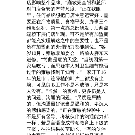
店影响整个品牌。”雍敏完全附和总部
对门店食安的严苛尺度。“正在我眼
里，任何品牌想把门店生意运营好，需
要正在产物质量、食物平安、办事三个
维度达标。第一点靠总部研发，后两点
端赖下层门店呈现。可不是所有加盟商
都能充实理解这之中的主要性，也不是
所有加盟商的办理能力都能到位。”客
岁10月，雍敏取加委会一路前去胖东来
进修。“简曲是症的天堂。”当初因第一
家店吃亏，而思疑本人对卫生细节能否
过于的雍敏找到了知音，“一家开了16
年的超市，连绿植的叶片上都没有尘
埃。可见良多工作不是不成能，只是本
人没有。”当然，的贯彻，更多仍是人
的问题、沟通的问题。“尺度是严酷
的，但沟通最好该当是温和的、卑沉人
的感触感染的。”正在雍敏的经验中，
不是所有督导、考核伙伴的沟通能力都
一样，若是言语变成带领教育上下级的
气概，往往结果拔苗助长。“有的伙伴