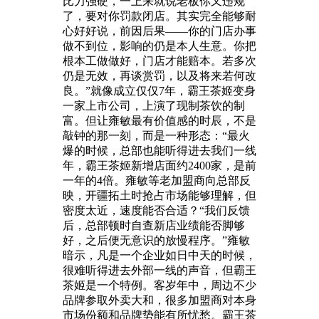
比力强硬，一上来就说老板你又违规
了，要对你罚款闭店。其实完全能够耐
心好好说，前因后果——你的门店办事
做不到位，影响的仍是本人生意。你把
根本工做做好，门店才能赔本。若多次
仍是无效，再谈赏罚，以及将来若何改
良。”就像成立仅仅7年，霸王茶姬变身
一家上市公司，上演了现制茶饮的制
富。但让雍敏最有价值感的时辰，不是
敲钟的那一刻，而是一种形态：“最火
爆的时候，总部也能听得进去我们一线
年，霸王茶姬新增店面约2400家，是前
一年的4倍。雍敏等老加盟商向总部反
映，开疆拓土时抢占市场能够理解，但
密度太近，速度能否合适？“我们反馈
后，总部顿时自查新店业绩能否脚够
好，之后便无意识的放慢程序。”雍敏
暗示，凡是一个企业如日中天的时候，
很难听得进去外部一线的声音，但霸王
茶姬是一个特例。客岁年中，周边不少
品牌参取外卖大和，很多加盟商对本身
市场份额和品牌势能有所忧愁。霸王茶