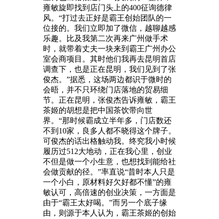
雍敏旋即找到店门头上的400征询德律
风。“打过去正好是霸王创始团队的一
位接的。我们立即加了微信，越聊越感
乐趣。比及我第二次再来广州做手术
时，就带着丈夫一块来到霸王广州办公
室会商项目。其时他们我再去昆明首店
调查下，也是正在昆明，我们见到了张
俊杰。”据悉，这场两边都识于微时的
会晤，并不只环绕门店落地的贸易细
节。正在昆明，张俊杰告诉雍敏，霸王
茶姬的胡想是把中国茶饮带向世
界。“那时候霸成立半年多，门店数还
不到10家，良多人都不晓得这个牌子。
可俊杰的话出格触动我。终究我小时候
履历过512大地动，正在我心里，创业
不但是做一个小生意，也想找到能给社
会做贡献的径。”率直说“昔时本人只是
一个小白，原材料好欠好都不懂”的雍
敏认可，高倍速的创业决策，一方面是
由于“霸王太好喝。”而另一个底子缘
由，则源于本人认为，霸王茶姬的创始