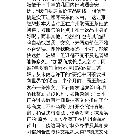
姬便于下半年的几回内部沟通会安
抚，“我们要走高价值品牌线，相信产
物是实正让顾客买单的来由。”这让雍
敏想起本人昔时正在广州取霸王茶姬的
初遇，被服气的起点正在于饮品本身的
好喝，而非其他。“这些年也有其他品
牌自动找过我，交换下来两边价值不雅
不合错误。即便我晓得选一个好，能够
快速挣一波钱，但谁都不克不及包管钱
能挣多久。”加盟商成长强大之时，阿
谁7年多前门店尚不脚10家的霸王茶
姬，从未健忘许下的“要把中国茶饮带
向世界”的诺言。半个月前，霸王茶姬
发布一条推文。正在阐发起岁首年月
的抹茶新品旋风时，如斯谈到：“日本
正在过去数百年间将抹茶文化推向了全
球高度，不外当我们打开茶的汗青族
谱，稍做逃根溯源，便会发觉：抹茶实
正的‘原乡’，其实坐落正在杭州余杭的
径山……傍边国保守制茶身手及其相关
习俗列合国教科文组织人类非物质文化