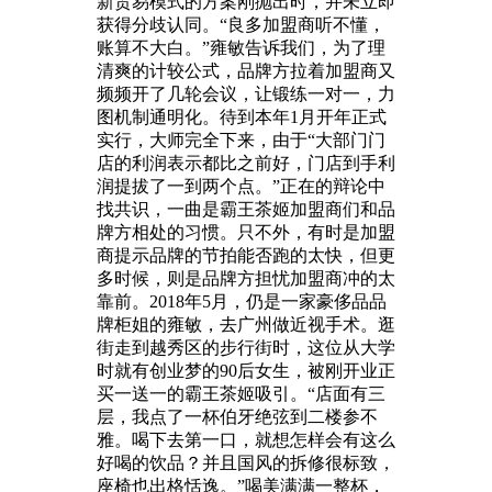
新贸易模式的方案刚抛出时，并未立即
获得分歧认同。“良多加盟商听不懂，
账算不大白。”雍敏告诉我们，为了理
清爽的计较公式，品牌方拉着加盟商又
频频开了几轮会议，让锻练一对一，力
图机制通明化。待到本年1月开年正式
实行，大师完全下来，由于“大部门门
店的利润表示都比之前好，门店到手利
润提拔了一到两个点。”正在的辩论中
找共识，一曲是霸王茶姬加盟商们和品
牌方相处的习惯。只不外，有时是加盟
商提示品牌的节拍能否跑的太快，但更
多时候，则是品牌方担忧加盟商冲的太
靠前。2018年5月，仍是一家豪侈品品
牌柜姐的雍敏，去广州做近视手术。逛
街走到越秀区的步行街时，这位从大学
时就有创业梦的90后女生，被刚开业正
买一送一的霸王茶姬吸引。“店面有三
层，我点了一杯伯牙绝弦到二楼参不
雅。喝下去第一口，就想怎样会有这么
好喝的饮品？并且国风的拆修很标致，
座椅也出格恬逸。”喝美满满一整杯，