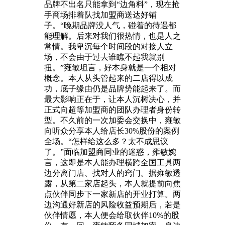
品牌不出名只能拿到“边角料”，现在抢
手商场排着队找加盟商送达好铺
子。“晚期品牌没人气，碰着的待遇都
能理解。后来对我们很热情，也是人之
常情。我卑沉每个时间段的对接人立
场，不会由于过去谁瞧不起我就别
扭。”雍敏坦言，好本身就是一个相对
概念。本人从头管起来的二店得以成
功，底子缘由仍是品牌势能起来了。而
最大影响正在于，让本人沉树决心，并
正式向超等加盟商的团队办理者身份转
型。不久前的一次加委会交换中，雍敏
向听众分享本人给店长30%股份的案例
全场。“怎样给这么多？太不成思议
了。”面临加盟商同业的迷惑，雍敏婉
言，这即是本人能办理横跨全国工具两
边分离门店、找对人的窍门。据雍敏透
露，从第二家店起头，本人就提前向焦
点伙伴同步下一家新店的开业打算。两
边沟通好新店的风险收益预期后，若是
伙伴情愿，本人便会给取伙伴10%的股