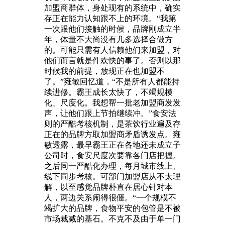
加盟商群体，身处现有的系统中，确实
存正在能力认知跟不上的环境。“我第
一次跟他们接触的时候，品牌刚成立半
年，体量不大尚没有几多选择合做方
的。可能只需有人信赖他们来加盟，对
他们而言就是件欢快的事了。否则以那
时候我的前提，放现正在也加盟不
了。”雍敏回忆道，“不是所有人都能持
续进修。霸王成长太快了，不竭规模
化、尺度化。我想帮一批老加盟商发发
声，让他们跟上节拍继续冲。”食安法
则的严酷考核机制，是茶饮行业遍及存
正在的品牌方取加盟商矛盾诱发点。雍
敏透露，最早霸王正在各地还未成立子
公司时，食安尺度次要靠各门店把握。
之后同一严酷化办理，每月城市线上、
线下同步考核。可部门加盟店从不太理
解，以至感觉品牌朴直在居心针对本
人，两边关系闹得很僵。“一个规模不
竭扩大的品牌，食物平安的包管是不被
市场裁减的基石。不克不及由于单一门