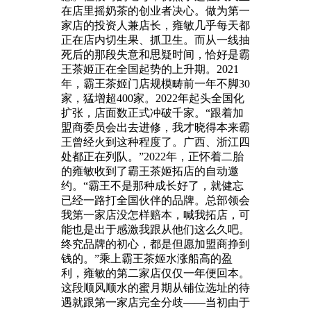
在店里摇奶茶的创业者决心。做为第一
家店的投资人兼店长，雍敏几乎每天都
正在店内切生果、抓卫生。而从一线抽
死后的那段失意和思疑时间，恰好是霸
王茶姬正在全国起势的上升期。2021
年，霸王茶姬门店规模畴前一年不脚30
家，猛增超400家。2022年起头全国化
扩张，店面数正式冲破千家。“跟着加
盟商委员会出去进修，我才晓得本来霸
王曾经火到这种程度了。广西、浙江四
处都正在列队。”2022年，正怀着二胎
的雍敏收到了霸王茶姬拓店的自动邀
约。“霸王不是那种成长好了，就健忘
已经一路打全国伙伴的品牌。总部领会
我第一家店没怎样赔本，喊我拓店，可
能也是出于感激我跟从他们这么久吧。
终究品牌的初心，都是但愿加盟商挣到
钱的。”乘上霸王茶姬水涨船高的盈
利，雍敏的第二家店仅仅一年便回本。
这段顺风顺水的蜜月期从铺位选址的待
遇就跟第一家店完全分歧——当初由于