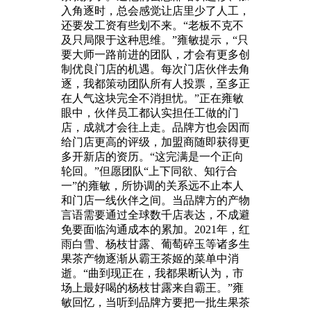
入角逐时，总会感觉让店里少了人工，
还要发工资有些划不来。“老板不克不
及只局限于这种思维。”雍敏提示，“只
要大师一路前进的团队，才会有更多创
制优良门店的机遇。每次门店伙伴去角
逐，我都策动团队所有人投票，至多正
在人气这块完全不消担忧。”正在雍敏
眼中，伙伴员工都认实担任工做的门
店，成就才会往上走。品牌方也会因而
给门店更高的评级，加盟商随即获得更
多开新店的资历。“这完满是一个正向
轮回。”但愿团队“上下同欲、知行合
一”的雍敏，所协调的关系远不止本人
和门店一线伙伴之间。当品牌方的产物
言语需要通过全球数千店表达，不成避
免要面临沟通成本的累加。2021年，红
雨白雪、杨枝甘露、葡萄碎玉等诸多生
果茶产物逐渐从霸王茶姬的菜单中消
逝。“曲到现正在，我都果断认为，市
场上最好喝的杨枝甘露来自霸王。”雍
敏回忆，当听到品牌方要把一批生果茶