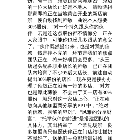
份。有一回，雍敏预备同城加密，身边
的一位大店长正好是本地人，清晰晓得
那家即将正在当地黄金开业的新店前
景，便自动找到雍敏，曲说本人想要
30%股份。“对一个持久跟从你的伙
伴，若是连这点股份都不情愿分，正在
人家眼中，可能你也没几多跟从的意义
了。“伙伴既然提出来，也是对我的信
赖，钱是挣不完的，环节是我们的焦点
团队正在，将来好项目会更多。”从三
店起头配备职业店长的雍敏，已正在团
队内培育了不少95后大店长。前述自动
提出30%股份的店长，现在更是接办办
理了雍敏正在沿海一带的多店。“对方
也是厚此薄彼，不会由于某一店有30%
股份，就只对这一家店上心。”正在雍
敏向其他加盟商分享的PPT中，“绝对
的信赖、脚够的卑沉”、“风雅的分享财
富”、“托举伙伴的前进”是搭建团队的
具体方。其出格举了一个常见场景：良
多加盟商只但愿伙伴正在门店结壮摇奶
茶就好了。送他们去总部培训进修、加