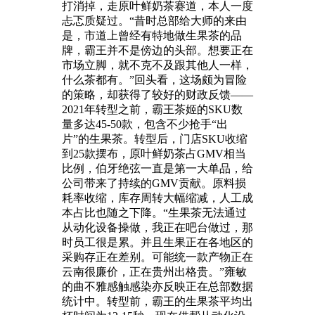
打消掉，走原叶鲜奶茶赛道，本人一度
忐忑质疑过。“昔时总部给大师的来由
是，市道上曾经有特地做生果茶的品
牌，霸王并不是傍边的头部。想要正在
市场立脚，就不克不及跟其他人一样，
什么茶都有。”回头看，这场颇为冒险
的策略，却获得了较好的财政反馈——
2021年转型之前，霸王茶姬的SKU数
量多达45-50款，包含不少抢手“出
片”的生果茶。转型后，门店SKU收缩
到25款摆布，原叶鲜奶茶占GMV相当
比例，伯牙绝弦一直是第一大单品，给
公司带来了持续的GMV贡献。原料损
耗率收缩，库存周转大幅缩减，人工成
本占比也随之下降。“生果茶无法通过
从动化设备操做，我正在吧台做过，那
时员工很是累。并且生果正在各地区的
采购存正在差别。可能统一款产物正在
云南很廉价，正在贵州出格贵。”雍敏
的曲不雅感触感染亦反映正在总部数据
统计中。转型前，霸王的生果茶平均出