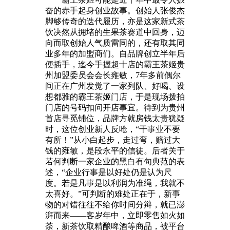
奋的赤手起身创业故事。创始人张俊杰
脚够传奇的迭代履历，亦是这家新式茶
饮决然从拥堵的生果茶赛道中回身，迈
向而取创始人气质雷同的，还有取其同
业多年的加盟商们。自品牌创立半年后
便插手，迄今手握超十店的霸王茶姬贵
州加盟委员会会长雍敏，7年多前偶尔
间正在广州发觉了一家列队、好喝、设
想都雅的霸王茶姬门店，于是现场拨拍
门店的号码扣问开店事宜。待到为贵州
首店寻觅铺位，品牌方就房钱太贵犹疑
时，这位创业新人反呛，“干事业不要
有所！”从小白起步，走过弯，赔过大
钱的雍敏，是段永平的信徒。后者关于
若何判断一家企业的黑白有句典范的表
述，“企业行事是以好处仍是认为尺
度。若是凡事是以利润为准绳，我就不
太喜好。”可判断的难处正在于，新事
物的对错往往不给你时间分辩，就已澎
湃而来——客岁年中，立即零售如火如
荼，新茶饮取精酿啤酒等商品，被平台