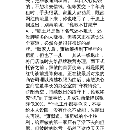
去，把雍敏逼到墙角。“我自大心挺强
的，不想出去借钱。但等要交下半年房
租时，手头很紧。家里人都劝我，既然
网红街流量下来，你也吃亏了，干脆止
损退出，别再填坑。”雍敏不甘愿宁
可，“霸王只是当下名气还不敷大，还
没脚够多的人晓得。但将来正在茶饮这
个赛道，必然会是很好很好的品
牌。”取家人后，雍敏筹措到下半年的
房租，但也了一步——其从一线退出，
将门店临时交给品牌联营办理。而正式
托管之前，雍敏的首要使命，就是跟网
红街谈前提降房租。正在被最后对接的
商管司理以跨越权限为由后，雍敏决心
去商管董事长的办公室前“守株待兔”。
骄阳悬空，持续数日的蹲守下，雍敏终
究“抓”到了董事长，并成功商量降房租
降低30%。“什么工作都要争取，不要
给本人设限，没有什么不成能，先踏出
去再说。”雍慨道。降房钱的小小胜
利，给雍敏的第一家店有了活下去的但
愿。但彼时的吃亏，仍然了这位天天正