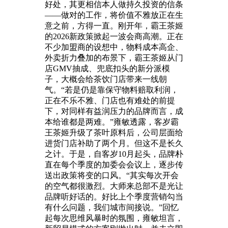
好处，其更相信本人做持久投资的信条
——做对的工作，将价值不雅放正在生
意之前，方得一直。刚开年，霸王茶姬
的2026新政策掀起一波会商高潮。正在
不少加盟商的设想中，物料成本高企、
外卖折力叠加的布景下，霸王茶姬从门
店GMV抽成、兜底扣头的新分派模
子，大概会给茶饮门店带来一线朝
气。“若是仍是靠保守物料赔取利润，
正在不乐不雅、门店也有难处的前提
下，对同样有益润压力的品牌而言，成
本给谁都是两难。”雍敏透露，客岁霸
王茶姬升级了茶叶原料后，公司层面给
进货门店补助了两个月。但这不是长久
之计。于是，自客岁10月起头，品牌朴
直在每个季度的加委会会议上，逐步传
送出政策将变的口风。“其实每次开会
的空气都很激烈。大师来总部不是光让
品牌听好话的。好比上个季度营销勾当
有什么问题，我们城市间接说。”回忆
起每次思维风暴时的氛围，雍敏坦言，