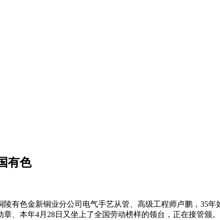
国有色
有色金新铜业分公司电气手艺从管、高级工程师卢鹏，35年
章、本年4月28日又坐上了全国劳动榜样的领台，正在接管颁