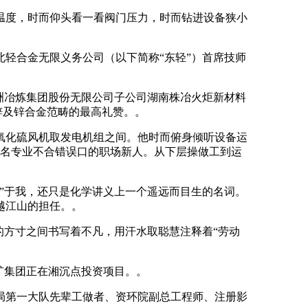
度，时而仰头看一看阀门压力，时而钻进设备狭小
轻合金无限义务公司（以下简称“东轻”）首席技师
洲冶炼集团股份无限公司子公司湖南株冶火炬新材料
锌及锌合金范畴的最高礼赞。。
化硫风机取发电机组之间。他时而俯身倾听设备运
一名专业不合错误口的职场新人。从下层操做工到运
”于我，还只是化学讲义上一个遥远而目生的名词。
越江山的担任。。
的方寸之间书写着不凡，用汗水取聪慧注释着“劳动
矿集团正在湘沉点投资项目。。
第一大队先辈工做者、资环院副总工程师、注册影