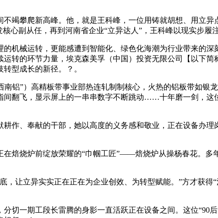
不竭攀爬新高峰。他，就是王科峰，一位用铸就胡想、用立异点
发核心副从任，再到河南省企业“立异达人”，王科峰以现实步履
的机械运转，更能感遭到智能化、绿色化海潮为行业带来的深刻
续运转的环节力量，埃克森美孚（中国）投资无限公司【以下简称
技转型成长的新径。？。
西南铝”）高精板带事业部热连轧制制核心，火热的铝板带如银
指间翻飞，显示屏上的一串串数字不断跳动……十年磨一剑，这
耕作、奉献的干部，她以高度的义务感和敬业，正在设备办理岗
焙烧炉前绽放荣耀的“巾帼工匠”——焙烧炉从操杨春花。多
，让立异实实正在正在为企业创效、为转型赋能。”方才获得“
切一期工段长雷腾的身影一直活跃正在设备之间。这位“90后