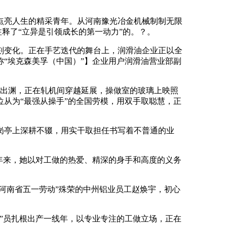
亮人生的精采青年。从河南豫光冶金机械制制无限
注释了“立异是引领成长的第一动力”的。？。
变化。正在手艺迭代的舞台上，润滑油企业正以全
“埃克森美孚（中国）”】企业用户润滑油营业部副
龙出渊，正在轧机间穿越延展，操做室的玻璃上映照
位从为“最强从操手”的全国劳模，用双手取聪慧，正
亭上深耕不辍，用实干取担任书写着不普通的业
年来，她以对工做的热爱、精深的身手和高度的义务
河南省五一劳动”殊荣的中州铝业员工赵焕宇，初心
”员扎根出产一线年，以专业专注的工做立场，正在