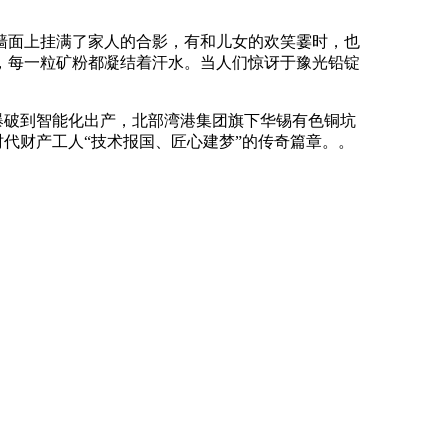
面上挂满了家人的合影，有和儿女的欢笑霎时，也
，每一粒矿粉都凝结着汗水。当人们惊讶于豫光铅锭
。
爆破到智能化出产，北部湾港集团旗下华锡有色铜坑
时代财产工人“技术报国、匠心建梦”的传奇篇章。。