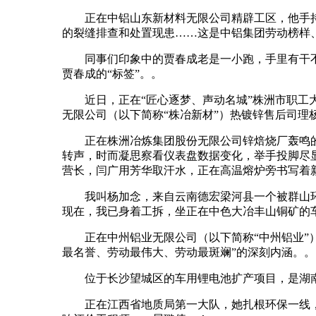
正在中铝山东新材料无限公司精辟工区，他手持
的裂缝排查和处置现患……这是中铝集团劳动榜样、
同事们印象中的贾春成老是一小跑，手里有干不完
贾春成的“标签”。。
近日，正在“匠心逐梦、声动名城”株洲市职工大
无限公司（以下简称“株冶新材”）热镀锌售后司理
正在株洲冶炼集团股份无限公司锌焙烧厂轰鸣的
转声，时而凝思察看仪表盘数据变化，举手投脚尽
营长，闫广用芳华取汗水，正在高温熔炉旁书写着
我叫杨加念，来自云南德宏梁河县一个被群山环抱
现在，我已身着工拆，坐正在中色大冶丰山铜矿的
正在中州铝业无限公司（以下简称“中州铝业”）
最名誉、劳动最伟大、劳动最斑斓”的深刻内涵。。
位于长沙望城区的车用锂电池扩产项目，是湖南省
正在江西省地质局第一大队，她扎根环保一线，