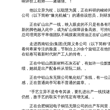
响评价工程师——屠璐倩。！
他以立异为杖，以聪慧为翼，正在科研的峻岭间
公司（以下简称“豫光机械”）的通俗设想员，到研
正在矿山出产一线，映入眼皮的不只是有条有理
新的脚色融入此中，成为矿山保障设备高效、可持
总司理周苏平率领团队不竭摸索润滑油正在矿山科
走进西南铝业(集团)无限义务公司（以下简称“
着何希家专注的脸庞，节制台上20余个旋钮正在他
在铝卷写着新时代财产工人的传奇。。
正在中铝山西新材料石灰石矿，有如许一位默默
绩，她就是出产配备科从管阮二娟。。
正在中铝山东无限公司氧化铝厂东线，有一位正在
感，正在普通岗亭写着不普通的篇章。。
“手艺立异不是夸夸其谈，要扎进出产一线找谜底
仍然，敌手艺的取实干的笃定有增无减。。
正在合肥铜冠电子铜箔无限公司的出产车间里，分