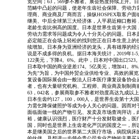
览空间；63，569参不雅者。展会热度持续上升。
范畴中凸起的问题，使老年生齿社会保障、劳动力
理商、商业商及厂商而言，操纵HOSPEX取客户
继美、中后全球第三大经济体，人平易近糊口敷裕
老龄生齿比例高的国度。日本是世界生齿第十大国
劳动力需求等问题成为令人十分关心的问题。日本
必定能正在会场上轻松的找到您正在日本生意上的
续增加。日本身为亚洲经济的龙头，具有雄厚的经
说是不成多得的良机。据日本海关统计，2019年1-
122美元，下降4。6%。此中，日本对中国出口523
日本取中国的商业逆差174。5亿美元，增加41
为先”为旨，为中国外贸企业供给专业、高效的展览
复设备国际展会由一般法人日本医疗康复设备协会
者，也有大量研究机构、工程师、商业商及制制商前
63，042名，参展商取参不雅者对劲度高达九成以上。2
日本生齿约127，100，000人，是世界生齿
力需乞降保健照护等成为令人关心的问题。因而对于
面临面做一线的产物引见、发卖及市场查询拜访，
裕，健康认识强烈，医疗财产十分发财取健全，医
国，同时也是世界上生齿老化严沉的国度之一，所
本是继美国之后的世界第二大医疗市场，病院病床
的伙伴，及想进一步领会贵公司专业产物的主要买