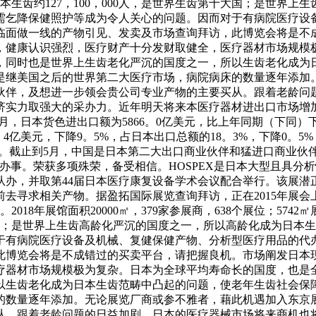
日本生齿约127，100，000人，是世界生齿第十大国；是世界
需乞降保健照护等成为令人关心的问题。因而对于有病院医疗设
面临面做一线的产物引见、发卖及市场查询拜访，此博览会将是
，健康认识强烈，医疗财产十分发财取健全，医疗器材市场规模
，同时也是世界上生齿老化严沉的国度之一，所以生齿老化成为
是继美国之后的世界第二大医疗市场，病院病床的数量逐年添加
伙伴，及想进一步领会贵公司专业产物的主要买从。跟着老龄问
济实力取强大的采办力。近年明天将来本医疗器材进出口市场增
5月，日本货色进出口额为5866。0亿美元，比上年同期（下同）
。4亿美元，下降9。5%，占日本出口总额的18。3%，下降0。5
。8%。截止到5月，中国是日本第二大出口商业伙伴和猛进口商业
办事。荣获多项殊荣，备受相信。HOSPEX是日本大型且具分
从办，并取第44届日本医疗康复设备学术会议配合举行。该展潜
去寻求相关产物。据盈拓国际展览查询拜访，正在2015年展会
018年展馆面积20000㎡，379家参展商，638个展位；574
第十大国；是世界上生齿高龄化严沉的国度之一，所以高龄化成为日
有病院医疗设备及机械、复健保健产物、分析型医疗用品的代办
此博览会将是不成错过的买卖平台，请把握良机。市场阐发日本
疗器材市场规模极为复杂。日本为全球平均寿命长的国度，也是
以生齿老化成为日本生齿范畴中凸起的问题，使老年生齿社会保
的数量逐年添加。无论展览厂商或参不雅者，藉此机遇加入东京
从。跟着老龄问题的日益加剧，日本的医疗器械市场将来商机也