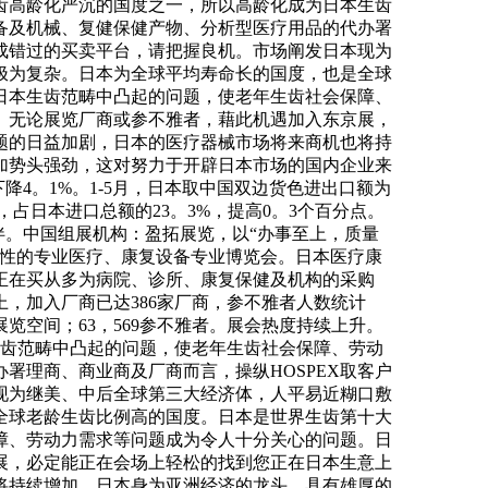
上生齿高龄化严沉的国度之一，所以高龄化成为日本生齿
备及机械、复健保健产物、分析型医疗用品的代办署
不成错过的买卖平台，请把握良机。市场阐发日本现为
极为复杂。日本为全球平均寿命长的国度，也是全球
日本生齿范畴中凸起的问题，使老年生齿社会保障、
。无论展览厂商或参不雅者，藉此机遇加入东京展，
题的日益加剧，日本的医疗器械市场将来商机也将持
加势头强劲，这对努力于开辟日本市场的国内企业来
下降4。1%。1-5月，日本取中国双边货色进出口额为
%，占日本进口总额的23。3%，提高0。3个百分点。
伙伴。中国组展机构：盈拓展览，以“办事至上，质量
析性的专业医疗、康复设备专业博览会。日本医疗康
正在买从多为病院、诊所、康复保健及机构的采购
上，加入厂商已达386家厂商，参不雅者人数统计
2㎡展览空间；63，569参不雅者。展会热度持续上升。
本生齿范畴中凸起的问题，使老年生齿社会保障、劳动
署理商、商业商及厂商而言，操纵HOSPEX取客户
现为继美、中后全球第三大经济体，人平易近糊口敷
全球老龄生齿比例高的国度。日本是世界生齿第十大
障、劳动力需求等问题成为令人十分关心的问题。日
展，必定能正在会场上轻松的找到您正在日本生意上
将持续增加。日本身为亚洲经济的龙头，具有雄厚的