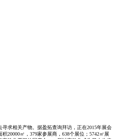
求相关产物。据盈拓查询拜访，正在2015年展会
0000㎡，379家参展商，638个展位；5742㎡展