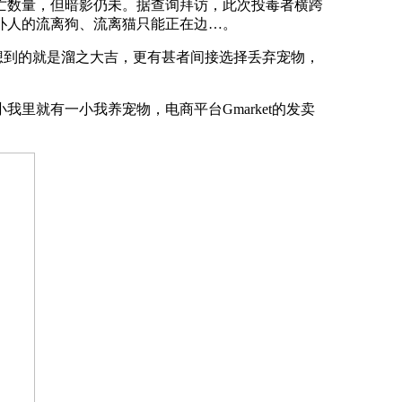
数量，但暗影仍未。据查询拜访，此次投毒者横跨
仆人的流离狗、流离猫只能正在边…。
想到的就是溜之大吉，更有甚者间接选择丢弃宠物，
就有一小我养宠物，电商平台Gmarket的发卖