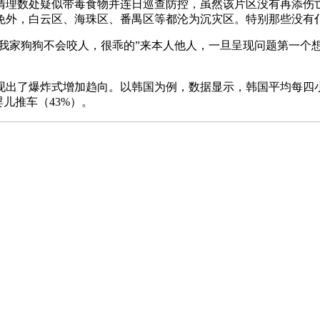
理数处疑似带毒食物并连日巡查防控，虽然该片区没有再添伤亡
免外，白云区、海珠区、番禺区等都沦为沉灾区。特别那些没有
我家狗狗不会咬人，很乖的”来本人他人，一旦呈现问题第一个
了爆炸式增加趋向。以韩国为例，数据显示，韩国平均每四小我里
婴儿推车（43%）。