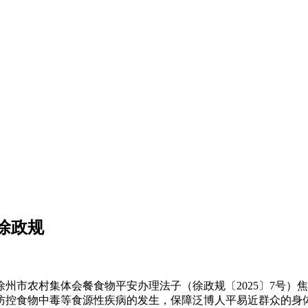
徐政规
市农村集体会餐食物平安办理法子（徐政规〔2025〕7号）
防控食物中毒等食源性疾病的发生，保障泛博人平易近群众的身