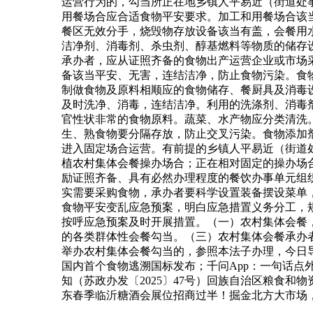
运营行为的，勾当所正在地乡镇人平易近（街道处
用餐场合应合适食物平安要求。加工和用餐场合该
餐区无效分手，烧毁物存放设备该当有盖，会餐用
洁净剂、消毒剂、杀虫剂、醇基燃料等物质的储存
承办者，应从证照齐备的食物出产运营企业或市场
备该当平安、无害，连结洁净，防止食物污染。食
制做食物及原料相顺应的食物储存、餐厨具及消毒
及时洗净、消毒，连结洁净。利用的洗涤剂、消毒
官性状非常的食物原料。蔬菜、水产物应分类清洗
生、熟食物要分隔存放，防止交叉污染。食物添加剂
进入固定场合运营。有前提的乡镇人平易近（街道
植农村集体会餐操办场合；正在相对固定的操办场
励证照齐备、具有必然办理程度的餐饮办事单元组
实需要采购食物，承办者要科学设置装备摆设菜单
食物平安变乱应急预案，明白应急措置义务分工，
按呼应急预案及时开展措置。（一）农村集体会餐，
的各类群体性会餐勾当。（三）农村集体会餐承办
举办农村集体会餐勾当的，参照本法子办理，今日导
国内首个食物逃溯国标发布；千问App：一句话点
知（苏政办发〔2025〕47号）回族自治区粮食和
东春季临沂糖酒会展位招商过半！掘金北方大市场，