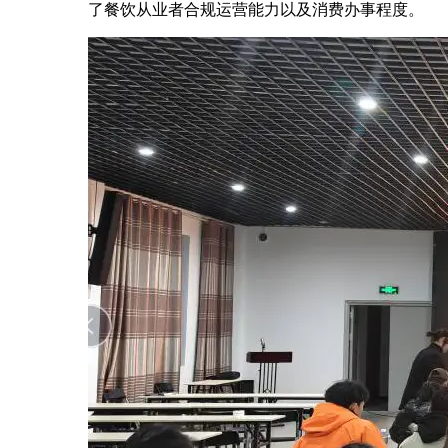
了餐饮从业者合规运营能力以及消费办事程度。