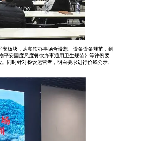
平安板块，从餐饮办事场合设想、设备设备规范，到
1食物平安国度尺度餐饮办事通用卫生规范》等律例要
险。同时针对餐饮运营者，明白要求进行价钱公示、