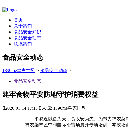
首页
关于我们
食品安全知识
食品安全动态
联系我们
食品安全动态
1396me皇家世界
>
食品安全动态
>
食品安全动态
建牢食物平安防地守护消费权益

2026-01-14 17:13

来源: 1396me皇家世界
平易近以食为天，食以安为先。为帮力神农架林区
神农架林区中和国际滑雪场展开专项培训。本次培