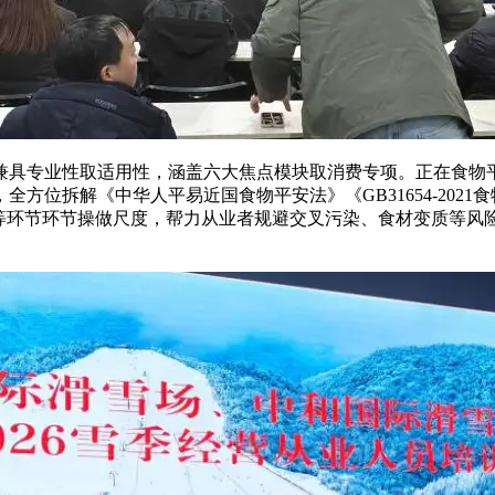
具专业性取适用性，涵盖六大焦点模块取消费专项。正在食物
方位拆解《中华人平易近国食物平安法》《GB31654-202
热等环节环节操做尺度，帮力从业者规避交叉污染、食材变质等风