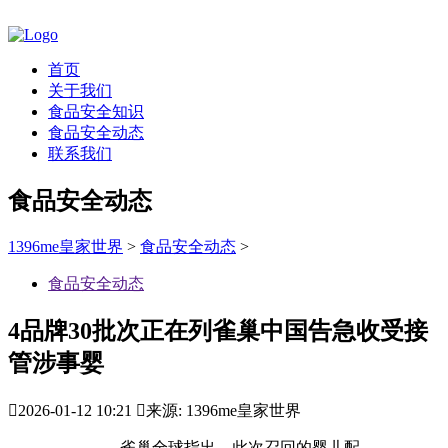
首页
关于我们
食品安全知识
食品安全动态
联系我们
食品安全动态
1396me皇家世界
>
食品安全动态
>
食品安全动态
4品牌30批次正在列雀巢中国告急收受接
管涉事婴

2026-01-12 10:21

来源: 1396me皇家世界
雀巢全球指出，此次召回的婴儿配