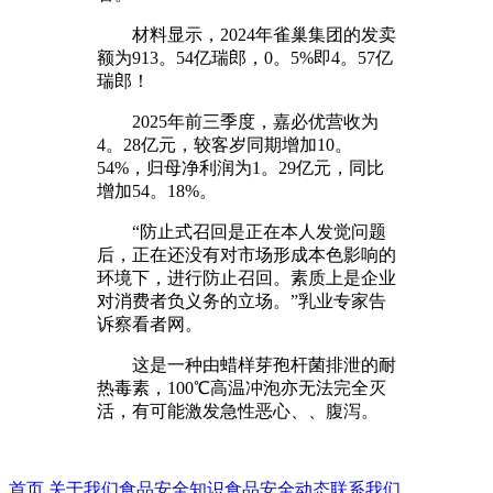
材料显示，2024年雀巢集团的发卖
额为913。54亿瑞郎，0。5%即4。57亿
瑞郎！
2025年前三季度，嘉必优营收为
4。28亿元，较客岁同期增加10。
54%，归母净利润为1。29亿元，同比
增加54。18%。
“防止式召回是正在本人发觉问题
后，正在还没有对市场形成本色影响的
环境下，进行防止召回。素质上是企业
对消费者负义务的立场。”乳业专家告
诉察看者网。
这是一种由蜡样芽孢杆菌排泄的耐
热毒素，100℃高温冲泡亦无法完全灭
活，有可能激发急性恶心、、腹泻。
首页
关于我们
食品安全知识
食品安全动态
联系我们