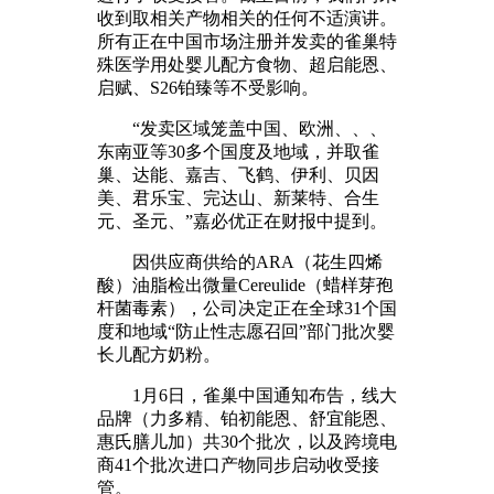
收到取相关产物相关的任何不适演讲。
所有正在中国市场注册并发卖的雀巢特
殊医学用处婴儿配方食物、超启能恩、
启赋、S26铂臻等不受影响。
“发卖区域笼盖中国、欧洲、、、
东南亚等30多个国度及地域，并取雀
巢、达能、嘉吉、飞鹤、伊利、贝因
美、君乐宝、完达山、新莱特、合生
元、圣元、”嘉必优正在财报中提到。
因供应商供给的ARA（花生四烯
酸）油脂检出微量Cereulide（蜡样芽孢
杆菌毒素），公司决定正在全球31个国
度和地域“防止性志愿召回”部门批次婴
长儿配方奶粉。
1月6日，雀巢中国通知布告，线大
品牌（力多精、铂初能恩、舒宜能恩、
惠氏膳儿加）共30个批次，以及跨境电
商41个批次进口产物同步启动收受接
管。