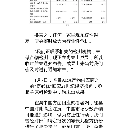
换言之，任何一家呈现系统性误
差，便会霎时放大为行业性危机。
“我们正联系相关的检测机构，来
做产物检测，现正在尚未出成果，所以
临时并未通知布告。成果出来当前我们
会及时进行通知布告。”！
1月7日，雀巢ARA产物供应商之
一的“嘉必优”回应21世纪经济报道，称
相关原料检测中，尚未出成果。
雀巢中国方面回应察看者网，雀巢
中国对此高度注沉，中国市场少数产物
可能遭到影响。做为防止性行动，我们
曾经对部门特定批次的婴长儿配方奶粉
进行了收受接管。截至目前，我们尚未